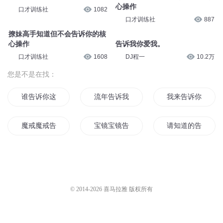
心操作
口才训练社
1082
口才训练社
887
撩妹高手知道但不会告诉你的核
心操作
告诉我你爱我。
口才训练社
1608
DJ程一
10.2万
您是不是在找：
谁告诉你这个是无限的
流年告诉我们
我来告诉你
魔戒魔戒告诉我
宝镜宝镜告诉我
请知道的告诉不知
我都当首富了你告诉我开学
我告诉你我喜欢你
我把一切告诉你1
当你告诉我你爱我
我所能告诉你的爱
我把一切告诉你
© 2014-
2026
喜马拉雅 版权所有
好想告诉你我喜欢你
神不会告诉你
亲爱的对不起忘了