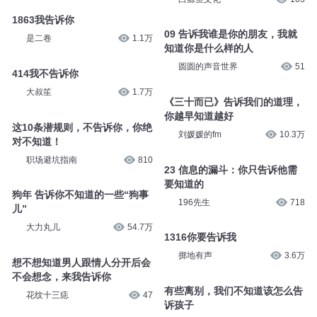
1863我告诉你
09 告诉我谁是你的朋友，我就
是二卷
1.1万
知道你是什么样的人
圆圆的声音世界
51
414我不告诉你
大叔笙
1.7万
《三十而已》告诉我们的道理，
你越早知道越好
这10条潜规则，不告诉你，你绝
刘媛媛的fm
10.3万
对不知道！
职场避坑指南
810
23 信息的漏斗：你只告诉他需
要知道的
狗年 告诉你不知道的一些“狗事
196先生
718
儿”
大力丸儿
54.7万
1316你要告诉我
掷地有声
3.6万
想不想知道男人跟情人分开后会
不会想念，来我告诉你
有些离别，我们不知道该怎么告
花纹十三痣
47
诉孩子