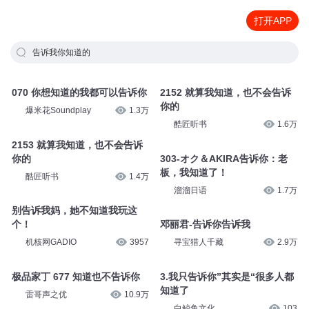
打开APP
告诉我你知道的
070 你想知道的我都可以告诉你
2152 就算我知道，也不会告诉
你的
爆米花Soundplay
1.3万
酷匠听书
1.6万
2153 就算我知道，也不会告诉
你的
303-オク＆AKIRA告诉你：老
板，我知道了！
酷匠听书
1.4万
溜溜日语
1.7万
别告诉我妈，她不知道我玩这
个！
邓丽君-告诉你告诉我
机核网GADIO
3957
寻宝猎人千藏
2.9万
极品家丁 677 知道也不告诉你
3.我只告诉你”其实是“很多人都
知道了
雷哥声之优
10.9万
白鲸鱼文化
103