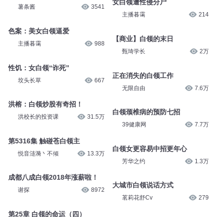
简夫人
8929
薯条酱
8875
保洁也是白领了？
女白领遭性侵分尸
薯条酱
3541
主播暮霭
214
色案：美女白领逼爱
【商业】白领的末日
主播暮霭
988
甄琦学长
2万
性饥：女白领“诈死”
正在消失的白领工作
坟头长草
667
无限自由
7.6万
洪榕：白领炒股有奇招！
白领颈椎病的预防七招
洪校长的投资课
31.5万
39健康网
7.7万
第5316集 触碰苍白领主
白领女更容易中招更年心