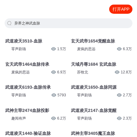
打开APP
异界之神武血脉
武道凌天3510-血脉
玄天武帝1654觉醒血脉
零声剧场
1.5万
麦疯的思远
6.3万
玄天武帝1464血脉传承
天域丹尊1684 玄武血脉
麦疯的思远
6.9万
苏牧北
12.8万
武道凌天6193-血脉传承
武道凌天1650-血脉同源
零声剧场
5793
零声剧场
2.7万
武神主宰2474血脉投影
武道凌天2147-血脉觉醒
趣阅有声
6.2万
零声剧场
2.3万
武道凌天1440-验证血脉
武神主宰3405魔王血脉