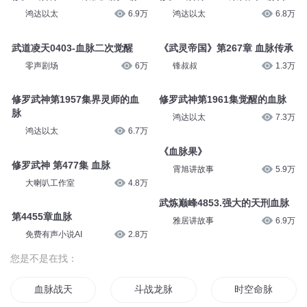
鸿达以太
6.9万
鸿达以太
6.8万
武道凌天0403-血脉二次觉醒
《武灵帝国》第267章 血脉传承
零声剧场
6万
锋叔叔
1.3万
修罗武神第1957集界灵师的血
修罗武神第1961集觉醒的血脉
脉
鸿达以太
7.3万
鸿达以太
6.7万
《血脉果》
修罗武神 第477集 血脉
霄旭讲故事
5.9万
大喇叭工作室
4.8万
武炼巅峰4853.强大的天刑血脉
第4455章血脉
雅居讲故事
6.9万
免费有声小说AI
2.8万
您是不是在找：
血脉战天
斗战龙脉
时空命脉