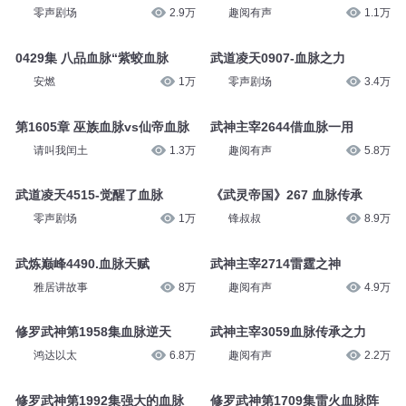
零声剧场
2.9万
趣阅有声
1.1万
0429集 八品血脉“紫蛟血脉
武道凌天0907-血脉之力
安燃
1万
零声剧场
3.4万
第1605章 巫族血脉vs仙帝血脉
武神主宰2644借血脉一用
请叫我闰土
1.3万
趣阅有声
5.8万
武道凌天4515-觉醒了血脉
《武灵帝国》267 血脉传承
零声剧场
1万
锋叔叔
8.9万
武炼巅峰4490.血脉天赋
武神主宰2714雷霆之神
雅居讲故事
8万
趣阅有声
4.9万
修罗武神第1958集血脉逆天
武神主宰3059血脉传承之力
鸿达以太
6.8万
趣阅有声
2.2万
修罗武神第1992集强大的血脉
修罗武神第1709集雷火血脉阵