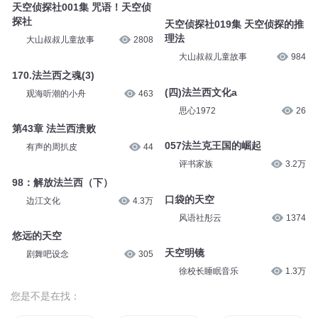
天空侦探社001集 咒语！天空侦
探社
天空侦探社019集 天空侦探的推
理法
大山叔叔儿童故事
2808
大山叔叔儿童故事
984
170.法兰西之魂(3)
(四)法兰西文化a
观海听潮的小舟
463
思心1972
26
第43章 法兰西溃败
057法兰克王国的崛起
有声的周扒皮
44
评书家族
3.2万
98：解放法兰西（下）
口袋的天空
边江文化
4.3万
风语社彤云
1374
悠远的天空
天空明镜
剧舞吧设念
305
徐校长睡眠音乐
1.3万
您是不是在找：