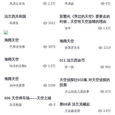
风清云未淡
1.2万
李满超
8万
法兰西共和国
苏慧伦《哭过的天空》爱要走的
时候，天空有天空放晴的理由
韩庚良
1012
张羊
1.4万
海阔天空
海阔天空
芒果语传播
3078
兽离罗先生
1114
海阔天空
011 法兰西金币
怕冷的企鹅e
1.5万
张一摇
992
海阔天空
天空侦探社033集 对天空侦探的
投票
伯仲失萧曹
5209
大山叔叔儿童故事
873
006 天空停车场——天空之城
第68讲 法兰克崛起
东北数媒
0
王金鑫老师
3.9万