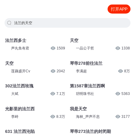
打开APP
法兰的天空
法兰西多士
天空
声丸鱼有君
1509
一品公子哲
1338
天空
琴帝278前往法兰
莲藕盛开Cv
2042
李满超
8万
302法兰西玫瑰
第1587章法兰西啊
大斌
7.1万
玥明珠书社
5363
光影里的法兰西
我是天空
李峙
8.3万
海林_声声不息
3177
631 法兰西沦陷
琴帝273法兰的封闭期