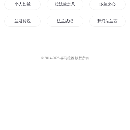
小人如兰
拉法兰之风
多兰之心
兰君传说
法兰战纪
梦幻法兰西
花与剑与法兰西
红色法兰西
瓦罗兰之大魔法师
兰三传奇
多兰传奇
罗兰记事
© 2014-
2026
喜马拉雅 版权所有
异世界罗兰之歌
荣耀法兰西
罗兰的魔法人生
兰德战歌
法兰西之花
兰月之歌
云说神说兰说
青兰传奇