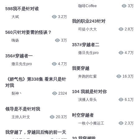
和平精英_光梦
1.4万
这个穿越有点早 第1183集 被算
计被针对（月票好评使劲砸我）
598我不是针对谁
咖啡Coffee
3万
大斌
3.2万
我的职业243针对
560只针对姜霄的怪谈？
司徒小大大
2.8万
嗨扬
3万
357#穿越者二
356#穿越者一
撒旦先生pro
4.7万
撒旦先生pro
4.7万
我要穿越
《娇气包》第338集 看来只是针
奔跑的红窗
16.3万
对我
裂神丶
2324
104 我就是针对你