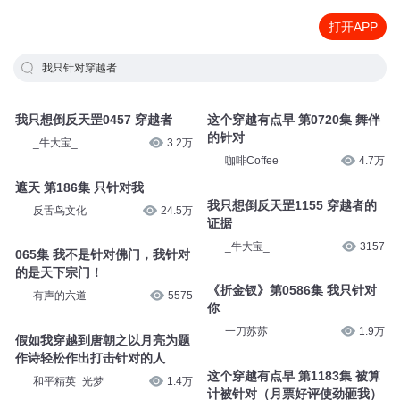
打开APP
我只针对穿越者
我只想倒反天罡0457 穿越者
这个穿越有点早 第0720集 舞伴
_牛大宝_
3.2万
的针对
咖啡Coffee
4.7万
遮天 第186集 只针对我
反舌鸟文化
24.5万
我只想倒反天罡1155 穿越者的
证据
065集 我不是针对佛门，我针对
_牛大宝_
3157
的是天下宗门！
有声的六道
5575
《折金钗》第0586集 我只针对
你
假如我穿越到唐朝之以月亮为题
一刀苏苏
1.9万
作诗轻松作出打击针对的人