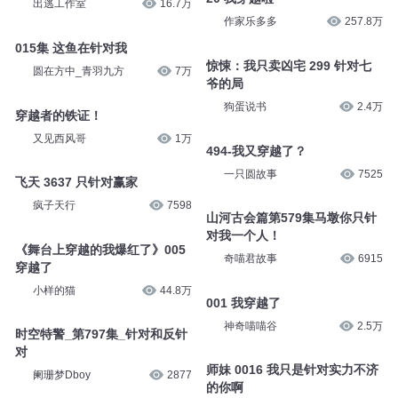
演播人骨头
6.1万
领导是不是针对我
主持人叶文
20.3万
时空穿越者
我穿越了，穿越回后悔的前一天
一枚小小搬运工
2.3万
出逃工作室
16.7万
20 我穿越啦
015集 这鱼在针对我
作家乐多多
257.8万
圆在方中_青羽九方
7万
惊悚：我只卖凶宅 299 针对七
爷的局
穿越者的铁证！
狗蛋说书
2.4万
又见西风哥
1万
494-我又穿越了？
飞天 3637 只针对赢家
一只圆故事
7525
疯子天行
7598