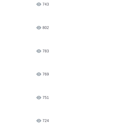
743
802
783
769
751
724