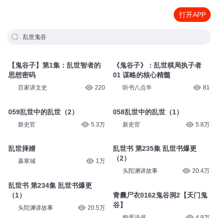
打开APP
乱世鬼谷
【鬼谷子】第1集：乱世智者的
《鬼谷子》：乱世棋局执子者
思想密码
01 谋略的核心精髓
百家讲文史
220
听书八点半
81
059乱世中的乱世（2）
058乱世中的乱世（1）
新史官
5.3万
新史官
5.8万
乱世择婿
乱世书 第235集 乱世书爆更
（2）
暮寒城
1万
头陀渊讲故事
20.4万
乱世书 第234集 乱世书爆更
（1）
青囊尸衣0162鬼谷洞2【天门鬼
谷】
头陀渊讲故事
20.5万
狗蛋说书
4.9万