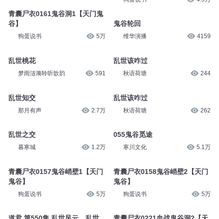
青囊尸衣0161鬼谷洞1【天门鬼
谷】
鬼谷轮回
狗蛋说书
5万
维华演播
4159
乱世桃花
乱世该咋过
梦雨涟漪聆听歆韵
591
秋语荷塘
244
乱世知交
乱世该咋过
那月有声
2.7万
秋语荷塘
262
乱世之交
055鬼谷觅途
暮寒城
1.2万
寒川文化
5.1万
青囊尸衣0157鬼谷峭壁1【天门
青囊尸衣0158鬼谷峭壁2【天门
鬼谷】
鬼谷】
狗蛋说书
5万
狗蛋说书
5万
道君 第550集 乱世风云，乱世
青囊尸衣0221血战鬼谷洞2【天