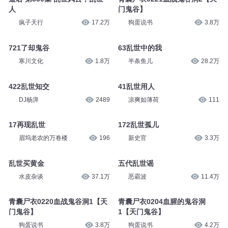
人
门鬼谷】
疯子天行
17.2万
狗蛋说书
3.8万
721了却鬼谷
63乱世中的我
寒川文化
1.8万
半条鱼儿
28.2万
422乱世知交
41乱世用人
DJ杨湃
2489
凉爽如薄荷
111
17再现乱世
172乱世孤儿
眉坞老农的万卷楼
196
新史官
3.3万
乱世买黄金
五代乱世谣
水皮杂谈
37.1万
恶霸波
11.4万
青囊尸衣0220血战鬼谷洞1【天
青囊尸衣0204血腥的鬼谷洞
门鬼谷】
1【天门鬼谷】
狗蛋说书
3.8万
狗蛋说书
4.2万