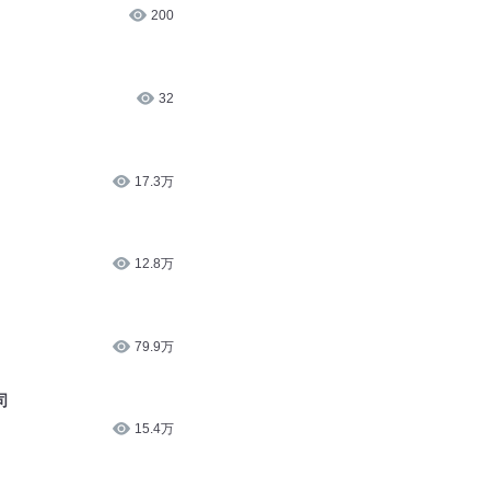
200
32
17.3万
12.8万
79.9万
司
15.4万