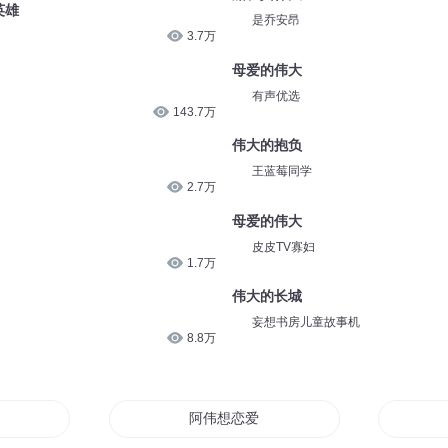
英雄
是乔安昂
3.7万
母爱的伟大
有声优选
143.7万
伟大的抱负
王蓝莓同学
2.7万
母爱的伟大
皮皮TV寡妇
1.7万
伟大的长城
妄想书房儿童故事机
8.8万
阿伟想恋爱