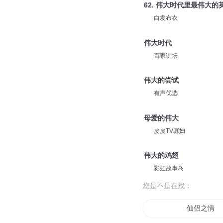
62. 伟大时代里最伟大的
白发布衣
伟大时代
百家讲坛
伟大的尝试
有声优选
母爱的伟大
皮皮TV寡妇
伟大的鸡翅
彩虹故事岛
您是不是在找：
仙侣之情