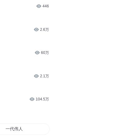
446
2.6万
60万
2.1万
104.5万
一代伟人