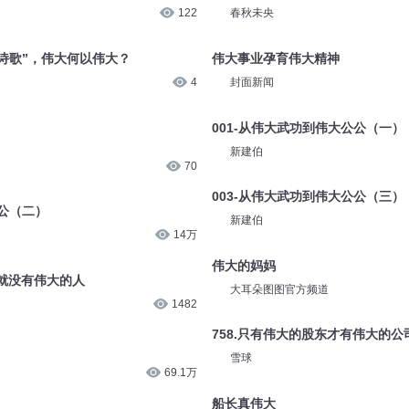
122
春秋未央
的诗歌”，伟大何以伟大？
伟大事业孕育伟大精神
4
封面新闻
001-从伟大武功到伟大公公（一）
新建伯
70
003-从伟大武功到伟大公公（三）
公公（二）
新建伯
14万
伟大的妈妈
就没有伟大的人
大耳朵图图官方频道
1482
758.只有伟大的股东才有伟大的公
雪球
69.1万
船长真伟大