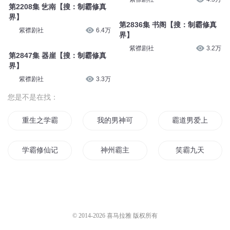
第2208集 乧南【搜：制霸修真
界】
第2836集 书阁【搜：制霸修真
紫襟剧社
6.4万
界】
紫襟剧社
3.2万
第2847集 器崖【搜：制霸修真
界】
紫襟剧社
3.3万
您是不是在找：
重生之学霸的宠妻
我的男神可是学霸哦
霸道男爱上学霸女
学霸修仙记
神州霸主
笑霸九天
霸神武帝
霸道之心
天地霸神
魔龙霸神
东城之霸
星空下的霸主
© 2014-
2026
喜马拉雅 版权所有