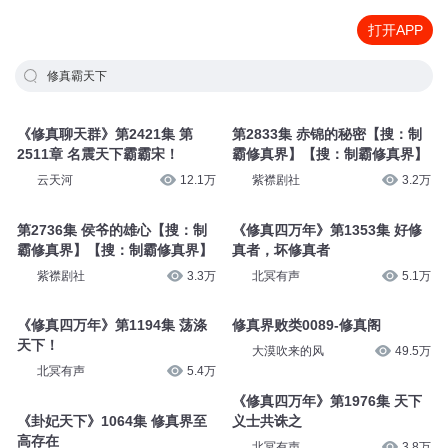
打开APP
修真霸天下
《修真聊天群》第2421集 第
第2833集 赤锦的秘密【搜：制
2511章 名震天下霸霸宋！
霸修真界】【搜：制霸修真界】
云天河
12.1万
紫襟剧社
3.2万
第2736集 侯爷的雄心【搜：制
《修真四万年》第1353集 好修
霸修真界】【搜：制霸修真界】
真者，坏修真者
紫襟剧社
3.3万
北冥有声
5.1万
《修真四万年》第1194集 荡涤
修真界败类0089-修真阁
天下！
大漠吹来的风
49.5万
北冥有声
5.4万
《修真四万年》第1976集 天下
《卦妃天下》1064集 修真界至
义士共诛之
高存在
北冥有声
3.8万