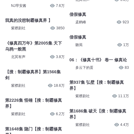
NJ早安酱
7.6万
借假修真
我真的没想制霸修真界 】
孟鹤峰
923
紫襟剧社
3850
借假修真
《修真四万年》第2005集 天下
聽焉
1万
乌鸦一般黑
北冥有声
3.8万
06：《修真十书》 卷一 修真论
多云下的蛋
83
【搜：制霸修真界】第1566集
剑
第937集 弘壁【搜：制霸修真
紫襟剧社
18.6万
界】
紫襟剧社
11.1万
第2226集 怪锤【搜：制霸修真
界】
第1686集 破天【搜：制霸修真
紫襟剧社
6.2万
界】
紫襟剧社
4.4万
第1648集 隐门【搜：制霸修真