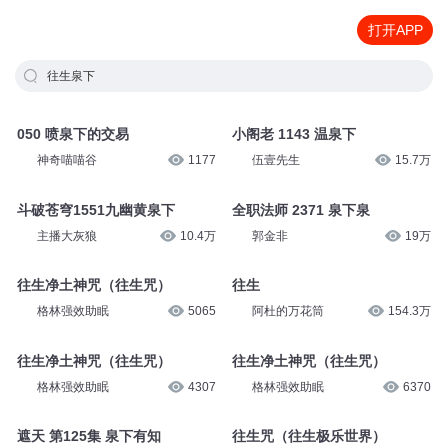
打开APP
往生泉下
050 喷泉下的交易
小阁老 1143 温泉下
神奇喵喵谷
1177
伍壹先生
15.7万
斗破苍穹1551九幽黄泉下
全职法师 2371 泉下泉
主播大灰狼
10.4万
郭金非
19万
往生净土神咒（往生咒）
往生
格林强效助眠
5065
阿杜的万花筒
154.3万
往生净土神咒（往生咒）
往生净土神咒（往生咒）
格林强效助眠
4307
格林强效助眠
6370
遮天 第125集 泉下有知
往生咒（往生极乐世界）