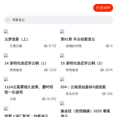
打开APP
明案迷云
云梦迷案（上）
第91章 丰台劫案迷云
主播吕鹏
9.7万
偷懒的河狸
0
14 裴明伦迷恋李云鹤（1）
15 裴明伦迷恋李云鹤（2）
青烽频道
1123
青烽频道
1074
1124云遮雾绕久迷离、霎时明
204：云南原始森林X侵迷案
悟一生谜局
坟头长草
326
大斌
31.9万
嫁金枝（抢我姻缘）3252 毒案
我爱上译厂配音：劫案迷云
迷云