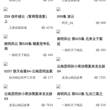
依依心言
334
儿童侦探剧场
4260
259 信件谜云（富商昏迷案）
099集 迷云
上
阿乐_ysj
668
儿童侦探剧场
4276
南明风云 第025集 北来太子案
南明风云 第028集 顺案党争乱
起
局
一路听天下精品
483
一路听天下精品
446
云南昆明孙小果涉黑案来龙去脉
0257 惊天命案84-云南昆明血案
04
拾光精品有声工作室
177
龙庙山精品故事
7201
云南昆明孙小果涉黑案来龙去脉
南明风云 第022集 弘光三案之
03
一
龙庙山精品故事
7819
一路听天下精品
516