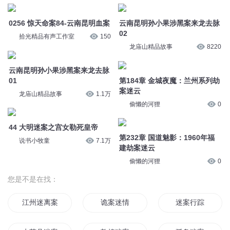
0256 惊天命案84-云南昆明血案
云南昆明孙小果涉黑案来龙去脉
02
拾光精品有声工作室
150
龙庙山精品故事
8220
云南昆明孙小果涉黑案来龙去脉
01
第184章 金城夜魔：兰州系列劫
案迷云
龙庙山精品故事
1.1万
偷懒的河狸
0
44 大明迷案之宫女勒死皇帝
第232章 国道魅影：1960年福
说书小牧童
7.1万
建劫案迷云
偷懒的河狸
0
您是不是在找：
江州迷离案
诡案迷情
迷案行踪