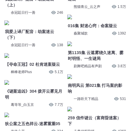
（上）
熊猫青云_云之声
1.5万
余冠廷日行一善
246
016集 财迷心窍：命案疑云
我爱上译厂配音：劫案迷云
淼聚城歆
1392
（下）
余冠廷日行一善
138
第1135集 云遮雾绕久迷离、霎
时明悟、一生谜局
【夺命王冠】02 杜肯迷案疑云
剧舞吧精品有声剧
3.8万
棒棒老师Plus
5.1万
南明风云 第021集 打马案的影
《谜案追凶》304 拨开云雾见月
响
明
一路听天下精品
531
蓦等等_白玉京
7.7万
259 信件谜云（富商昏迷案）
狄公案之五色祥云-迷雾重重05
下