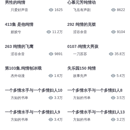
只爱好声音
1608
只爱好声音
216
男性的纯情
心慕元芳纯情动
只爱好声音
1625
飞岳有声剧
8622
413集 是他纯情
292 纯情的克桀
姣姣兮
11.2万
涩谷余音
9104
263 纯情的飞鹰
0107-纯情大男孩
涩谷余音
9891
一刀苏苏
35.8万
第103集.纯情刨冰哦
失乐园150 纯情
杰外动漫
1.6万
故事先声
5.4万