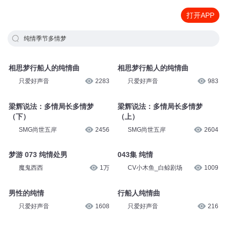
打开APP
纯情季节多情梦
相思梦行船人的纯情曲
相思梦行船人的纯情曲
只爱好声音
2283
只爱好声音
983
梁辉说法：多情局长多情梦
梁辉说法：多情局长多情梦
（下）
（上）
SMG尚世五岸
2456
SMG尚世五岸
2604
梦游 073 纯情处男
043集 纯情
魔鬼西西
1万
CV小木鱼_白鲸剧场
1009
男性的纯情
行船人纯情曲