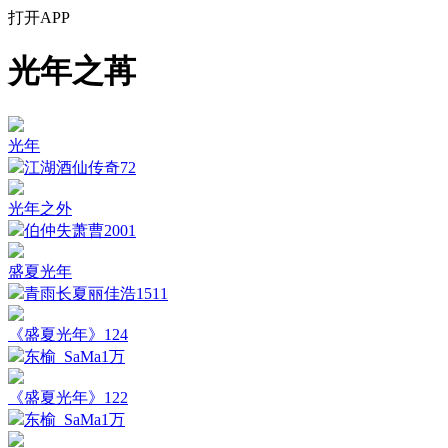
打开APP
光年之苒
光年
江湖酒仙传奇
72
光年之外
伯仲失萧曹
2001
盛夏光年
青雨长夏丽佳浩
1511
《盛夏光年》124
东榆_SaMa
1万
《盛夏光年》122
东榆_SaMa
1万