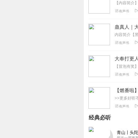
回复
2025-07-23
有声书
旧衷
这部有声小说真的
蛊真人｜大
上耳机就像闯进了
回复
2025-07-22
有声书
诗意有声
大奉打更人
故事情节扣人心弦
作精良，听感一流
有声书
回复
2025-07-21
【燃番啦
风起荒凉
主播的声音真好听
有声书
体现了主播的良苦
经典必听
回复
2025-07-21
大王叫我来巡山呐
青山丨头陀