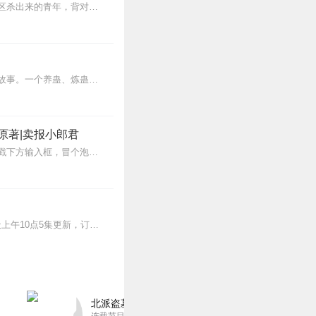
1
【内容简介】灾变过后，大地满目疮痍。粮食匮乏，资源紧俏，局势混乱……一位从待规划区杀出来的青年，背对着漫天黄沙，孤身来到九区谋生，却不曾想偶然结识三五好友，一念...
演绎得恰到好处，每次戴
内容简介【黑暗文反派流封神之作】人是万物之灵，蛊是天地真精。一个穿越者不断重生的故事。一个养蛊、炼蛊、用蛊的奇特世界。配音组（男角色）老宝玉旁白...
1
原著|卖报小郎君
都非常到位，后期音效制
【冒泡有奖】听说杨千幻那厮要与我一较高下，我许七安要开始装叉了！快进入声音播放页戳下方输入框，冒个泡偷偷告诉我，我要用哪些诗词才能胜过他？说得好的，有赏！202...
1
>>更多好听不套路的燃情有声剧，尽在燃番啦剧场↓年度重磅推荐本专辑为VIP免费专辑每天上午10点5集更新，订阅可以听到最新内容哦！每周抽一个专辑五星优质评论送...
很强，后期渲染精心设计
1
北派盗墓笔记丨头陀渊出品丨悬疑灵异丨摸金校尉丨