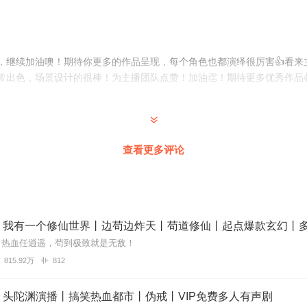
，继续加油噢！期待你更多的作品呈现，每个角色也都演绎很厉害👍看来
常出色，场景设计的很棒！为主播团队点赞！加油👏！期待更多优秀作品
得一听👍
查看更多评论
5
还有意义，美国佬的东西还在
】我有一个修仙世界丨边苟边炸天丨苟道修仙丨起点爆款玄幻丨
，热血任逍遥，苟到极致就是无敌！
815.92万
812
娓道来有韵味，角色音情感丰富，都对耳朵超级友好～故事的世界观宏大
丨头陀渊演播丨搞笑热血都市丨伪戒丨VIP免费多人有声剧