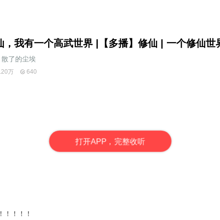
仙，我有一个高武世界 |【多播】修仙 | 一个修仙世
散了的尘埃
.20万
640
打
开
A
P
P，完整收听
！！！！！