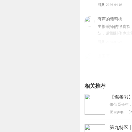
回复
2026-04-08
有声的葡萄桃
主播演绎的很喜欢
队，后期制作也非
回复
2025-07-28
世玉哥
非常不错的小说，值
回复
2026-01-03
相关推荐
不明白1800666654
那么罗嗦，喝可乐
【燃番啦
回复
2025-08-23
修仙觅长生
有声书
狐橙汁
好听好听！演播娓
第九特区