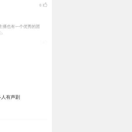
0
主播也有一个优秀的团

3
1
多人有声剧
1
～很有趣，狠狠追啦！