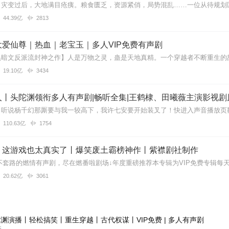
44.39亿
2813
太上头了！主播的声音自带魔力，不管是主角的热血还是配角的细腻，都
爱仙尊｜热血｜老宝玉｜多人VIP免费有声剧
故事里，根本停不下来。
19.10亿
3434
丨头陀渊领衔多人有声剧|畅听全集|王鹤棣、田曦薇主演影视剧
，主角修仙的旅程充满挑战。主播演绎出色，旁白和角色对人物情感把握
啊！值得推荐🌺
110.63亿
1754
】这游戏也太真实了丨爆笑废土霸榜神作丨紫襟剧社制作
啊，很有特色，演播很专业，角色演绎的也都好有感觉，声效结合画面感
20.62亿
3061
用心，是一部制作精良的好书啊，值得推荐订阅投票哦
哈哈
渊演播丨轻松搞笑丨重生穿越丨古代权谋丨VIP免费 | 多人有声剧