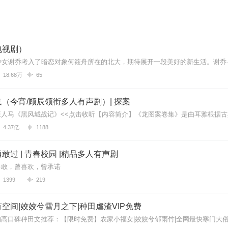
电视剧）
18.68万
65
（今宵/顾辰领衔多人有声剧）| 探案
4.37亿
1188
敢过 | 青春校园 |精品多人有声剧
勇敢，曾喜欢，曾承诺
1399
219
空间|姣姣兮雪月之下|种田虐渣VIP免费