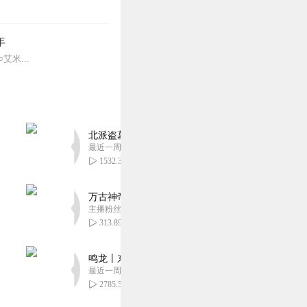
年
○艾米...
北派盗墓笔记丨头陀渊出品丨悬疑灵异丨摸金校尉丨
最近一周更新
1532.30万
万古神帝丨玄幻丨热血丨紫襟团队演播丨多人有声
主播粉丝2836万
313.89万
鸣龙丨东方玄幻丨紫襟团队丨轻松搞笑丨多人有声
最近一周更新
2785.54万