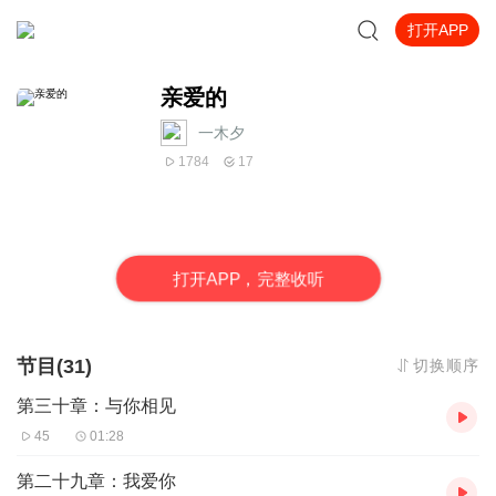
打开APP
亲爱的
一木夕
1784
17
打
开
A
P
P，完整收听
节目(31)
切换顺序
第三十章：与你相见
45
01:28
第二十九章：我爱你