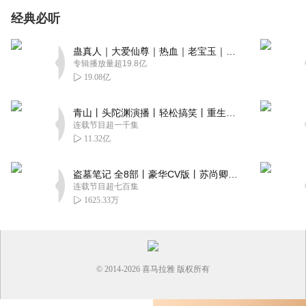
经典必听
蛊真人｜大爱仙尊｜热血｜老宝玉｜多人VIP免费有声剧
专辑播放量超19.8亿
19.08亿
青山丨头陀渊演播丨轻松搞笑丨重生穿越丨古代权谋丨VIP免费 | 多人有声剧
连载节目超一千集
11.32亿
盗墓笔记 全8部丨豪华CV版丨苏尚卿&边江 领衔 多人有声剧丨冠声文化丨南派三叔
连载节目超七百集
1625.33万
© 2014-
2026
喜马拉雅 版权所有