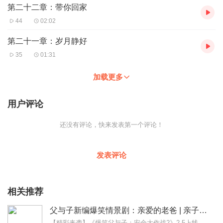
第二十二章：带你回家
44
02:02
第二十一章：岁月静好
35
01:31
加载更多
用户评论
还没有评论，快来发表第一个评论！
发表评论
相关推荐
父与子新编爆笑情景剧：亲爱的老爸 | 亲子笑话
【精彩来袭】《爆笑父与子：安全大作战2》2.5上线！《爆笑父与子：万物变变变2》12.11上线《父与子脑力大比拼2》11.20上线《爆笑父与子：我是孩子王2》9...