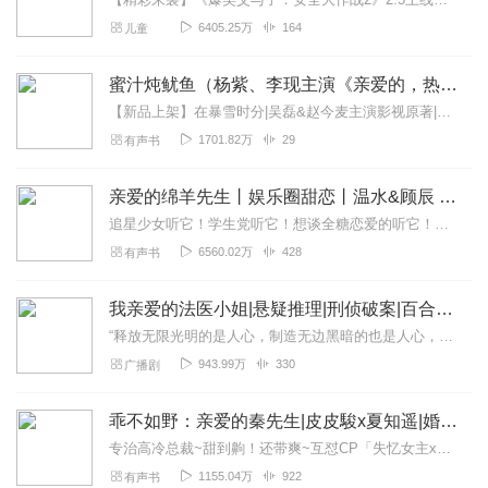
6405.25万
164
儿童
蜜汁炖鱿鱼（杨紫、李现主演《亲爱的，热爱的》原著）
【新品上架】在暴雪时分|吴磊&赵今麦主演影视原著|马正阳&伤洛领衔有声剧>>>>>点击收听【墨宝非宝】密室困游鱼（胡一天、李一桐《我的时代，你的时代》原著）【墨...
1701.82万
29
有声书
亲爱的绵羊先生丨娱乐圈甜恋丨温水&顾辰 领衔（会员免费畅听）
追星少女听它！学生党听它！想谈全糖恋爱的听它！用声音和你的爱豆谈一场甜甜的恋爱吧！每天中午12点准时更新，首发10集，日更2集，会员可以免费畅听哦~下滑有抽奖信...
6560.02万
428
有声书
我亲爱的法医小姐|悬疑推理|刑侦破案|百合文学
“释放无限光明的是人心，制造无边黑暗的也是人心，光明和黑暗交织着，厮杀着，这就是我们为之眷恋又万般无奈的人世间。”维克多·雨果——《悲惨世界》口吐芬芳一点就炸...
943.99万
330
广播剧
乖不如野：亲爱的秦先生|皮皮駿x夏知遥|婚后热恋|甜宠爽文失忆逆袭|现言多人有声
专治高冷总裁~甜到齁！还带爽~互怼CP「失忆女主x爹系总裁」欢喜冤家甜到犯规拽姐逆袭恋爱脑觉醒宠妻无度真香打脸【购买须知】1、本作品为付费有声书，购...
1155.04万
922
有声书