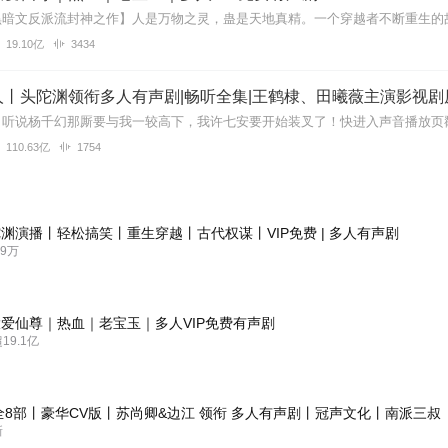
19.10亿
3434
丨头陀渊领衔多人有声剧|畅听全集|王鹤棣、田曦薇主演影视剧
110.63亿
1754
渊演播丨轻松搞笑丨重生穿越丨古代权谋丨VIP免费 | 多人有声剧
9万
爱仙尊｜热血｜老宝玉｜多人VIP免费有声剧
9.1亿
全8部丨豪华CV版丨苏尚卿&边江 领衔 多人有声剧丨冠声文化丨南派三叔
新