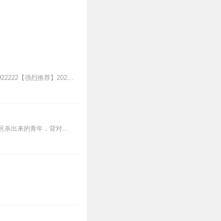
桃乐微信群已启用，群内正在不定时掉落粉丝收听福利，欢迎各位小耳朵进群哦~加V：cyy922222【强烈推荐】2022.4.16开始收费，0.15元/集，会员免费...
【内容简介】灾变过后，大地满目疮痍。粮食匮乏，资源紧俏，局势混乱……一位从待规划区杀出来的青年，背对着漫天黄沙，孤身来到九区谋生，却不曾想偶然结识三五好友，一念...