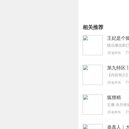
相关推荐
王妃是个狐
有声书
第九特区
有声书
狐狸精
主播:沐月依
有声书
蛊真人｜大