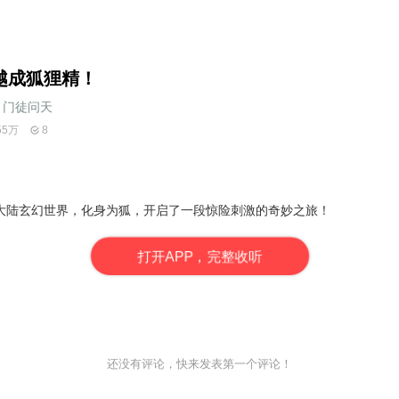
越成狐狸精！
门徒问天
55万
8
大陆玄幻世界，化身为狐，开启了一段惊险刺激的奇妙之旅！
打
开
A
P
P，完整收听
还没有评论，快来发表第一个评论！