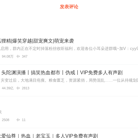
发表评论
狸精|爆笑穿越|甜宠爽文|萌宠来袭
94.08万
347
丨头陀渊演播丨搞笑热血都市丨伪戒丨VIP免费多人有声剧
44.39亿
2813
依
2508
11
爱仙尊｜热血｜老宝玉｜多人VIP免费有声剧