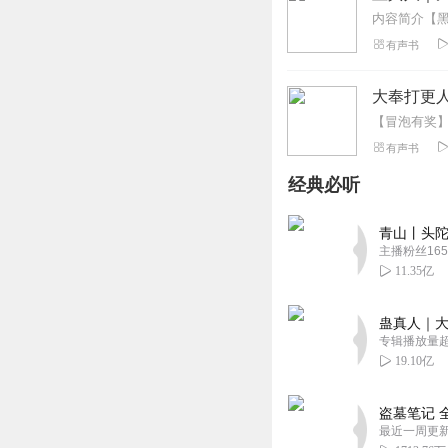
有声书
大奉打更人
有声书
经典必听
青山丨头陀
主播粉丝165
11.35亿
蛊真人｜大
专辑播放量超1
19.10亿
盗墓笔记 
最近一周更