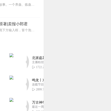
内容简介【黑暗文反派流封神之作】人是万物之灵，蛊是天地真精。一个穿越者不断重生的故事。一个养蛊、炼蛊、用蛊的奇特世界。配音组（男角色）老宝玉旁白...
原著|卖报小郎君
【冒泡有奖】听说杨千幻那厮要与我一较高下，我许七安要开始装叉了！快进入声音播放页戳下方输入框，冒个泡偷偷告诉我，我要用哪些诗词才能胜过他？说得好的，有赏！202...
北派盗墓笔记丨头陀渊出品丨悬疑灵异丨摸金校尉丨
主播粉丝1659万
1722.24万
鸣龙丨东方玄幻丨紫襟团队丨轻松搞笑丨多人有声
连载节目超五百集
2899.74万
万古神帝丨玄幻丨热血丨紫襟团队演播丨多人有声
最近一周更新