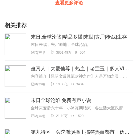
查看更多评论
相关推荐
末日:全球沦陷|精品多播|末世|丧尸|枪战|生存
末日来临，丧尸遍地，全球沦陷。
3851.49万
564
有声书
蛊真人｜大爱仙尊｜热血｜老宝玉｜多人VIP免费有声剧
内容简介【黑暗文反派流封神之作】人是万物之灵，蛊是天地真精。一个穿越者不断重生的故事。一个养蛊、炼蛊、用蛊的奇特世界。配音组（男角色）老宝玉旁白...
19.08亿
3434
有声书
末日全球沦陷 免费有声小说
全球灾变后六十年，小冰冻期结束，各生活大区政府开始大规模收拢待规划无政府区的土地，重整资源，全面进入了复苏阶段，而这二十年也被称为“黄金二十年”。
21.19万
1520
有声书
第九特区丨头陀渊演播丨搞笑热血都市丨伪戒丨VIP免费多人有声剧