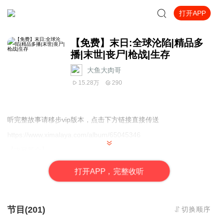
打开APP
【免费】末日:全球沦陷|精品多
播|末世|丧尸|枪战|生存
大鱼大肉哥
15.28万
290
听完整故事请移步vip版本，点击下方链接直接传送
https://www.ximalaya.com/album/65045346
【内容简介】
末日来临，丧尸遍地，全球沦陷。
残存的人类在这末世之中挣扎求生。无时无刻
打
开
A
P
P，完整收听
都要面临丧尸，怪物的侵袭，甚至，同类间的弱
肉强食，自相残杀。
人性，在这末世中被体现的淋漓尽致..
节目(201)
切换顺序