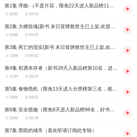
第1集 序曲-（不是片花，限免22天进入新品榜11名，感谢老铁们的喜爱~）
5290
09:45
第2集 大楼惊魂(新书 末日冒牌救世主已上架,欢迎移步收听)
4399
09:05
第3集 死亡的现实(新书 末日冒牌救世主已上架,欢迎移步收听)
3386
08:52
第4集 初遇幸存者（新书28天入新品榜第10名，进入王牌推荐榜，感谢各位听友捧场！）
3194
08:37
第5集 食物危机（限免13天进入分类榜第三名，感谢老铁们的喜爱~）
2886
09:01
第6集 安全措施（限免8天进入新品榜98名，好书不容错过，感谢支持的大伙们）
2699
08:36
第7集 黑暗的城市（喜欢听请订阅此专辑）