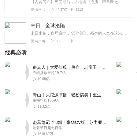
【内容简介】灾变过后，大地满目疮痍。粮食匮乏，资源紧俏，局势混乱……一位从待规划区杀出来的青年，背对着漫天黄沙，孤身来到九区谋生，却不曾想偶然结识三五好友，一念...
44.37亿
2813
有声书
末日：全球沦陷
末日来临，丧尸遍地，全球沦陷。残存的人类在这末世之中挣扎求生。无时无刻都要面临丧尸，怪物的侵袭，甚至，同类间的弱肉强食，自相残杀。人性，在这末世之中被体现的淋漓...
805
6
有声书
经典必听
蛊真人｜大爱仙尊｜热血｜老宝玉｜多人VIP免费有声剧
专辑播放量超19.7亿
19.08亿
青山丨头陀渊演播丨轻松搞笑丨重生穿越丨古代权谋丨VIP免费 | 多人有声剧
主播粉丝1659万
11.32亿
盗墓笔记 全8部丨豪华CV版丨苏尚卿&边江 领衔 多人有声剧丨冠声文化丨南派三叔
连载节目超七百集
1618.89万