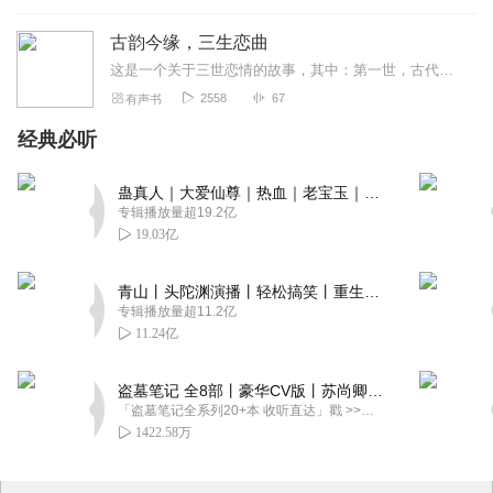
古韵今缘，三生恋曲
这是一个关于三世恋情的故事，其中：第一世，古代的家族流放、雨中邂逅、棒打鸳鸯；第二世，民国的帮派纷争、乱世相救、遗憾别离；第三世，现代的文物风云、绝境携手、终成...
2558
67
有声书
经典必听
蛊真人｜大爱仙尊｜热血｜老宝玉｜多人VIP免费有声剧
专辑播放量超19.2亿
19.03亿
青山丨头陀渊演播丨轻松搞笑丨重生穿越丨古代权谋丨VIP免费 | 多人有声剧
专辑播放量超11.2亿
11.24亿
盗墓笔记 全8部丨豪华CV版丨苏尚卿&边江 领衔 多人有声剧丨冠声文化丨南派三叔
「盗墓笔记全系列20+本 收听直达」戳 >>改编自南派三叔同名作品，腾讯音乐娱乐集团出品，冠声文化制作，...
1422.58万