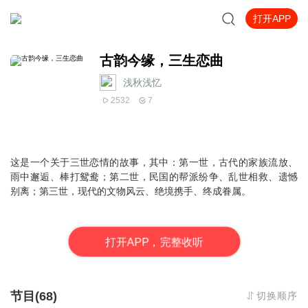
打开APP
古韵今缘，三生恋曲
浅秋浅忆
2532
7
这是一个关于三世恋情的故事，其中：第一世，古代的家族流放、
雨中邂逅、棒打鸳鸯；第二世，民国的帮派纷争、乱世相救、遗憾
别离；第三世，现代的文物风云、绝境携手、终成眷属。
打
开
A
P
P，完整收听
节目(68)
切换顺序