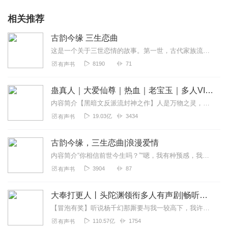
相关推荐
古韵今缘 三生恋曲
这是一个关于三世恋情的故事。第一世，古代家族流放，雨中邂逅，棒打鸳鸯；第二世，民国的帮派纷争，乱世相救，遗憾离别；第三世，现代的文物风云，绝境携手，终成眷属！
8190
71
有声书
蛊真人｜大爱仙尊｜热血｜老宝玉｜多人VIP免费有声剧
内容简介【黑暗文反派流封神之作】人是万物之灵，蛊是天地真精。一个穿越者不断重生的故事。一个养蛊、炼蛊、用蛊的奇特世界。配音组（男角色）老宝玉旁白...
19.03亿
3434
有声书
古韵今缘，三生恋曲|浪漫爱情
内容简介“你相信前世今生吗？”“嗯，我有种预感，我梦里的那些前世今生的故事，就藏在这座古镇里，我一定要找到答案。”“未知的街巷，每一扇紧闭的门扉、每一处古老的...
3904
87
有声书
大奉打更人丨头陀渊领衔多人有声剧|畅听全集|王鹤棣、田曦薇主演影视剧原著|卖报小郎君
【冒泡有奖】听说杨千幻那厮要与我一较高下，我许七安要开始装叉了！快进入声音播放页戳下方输入框，冒个泡偷偷告诉我，我要用哪些诗词才能胜过他？说得好的，有赏！202...
110.57亿
1754
有声书