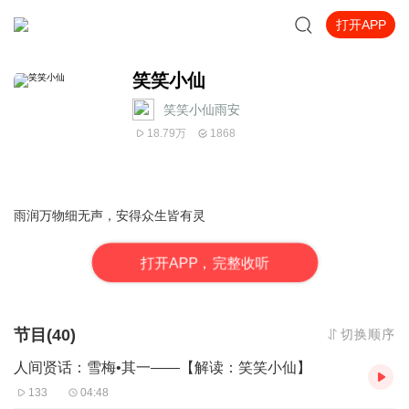
打开APP
笑笑小仙
笑笑小仙雨安
18.79万
1868
雨润万物细无声，安得众生皆有灵
打
开
A
P
P，完整收听
节目(40)
切换顺序
人间贤话：雪梅•其一——【解读：笑笑小仙】
133
04:48