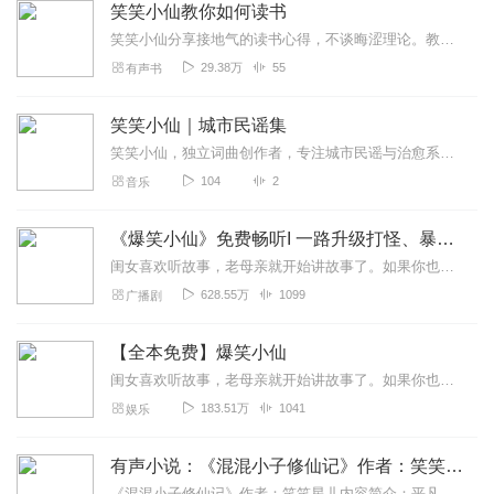
笑笑小仙教你如何读书
笑笑小仙分享接地气的读书心得，不谈晦涩理论。教你找到适合自己的阅读方式，学会消化书籍内容，把读书变成长期习惯。适合想要读书、却总静不下心、读完容易遗忘的朋友。普...
29.38万
55
有声书
笑笑小仙｜城市民谣集
笑笑小仙，独立词曲创作者，专注城市民谣与治愈系流行原创音乐创作。这张专辑收录了关于生活、城市、遗憾与温柔情绪的原创作品。用旋律记录日常，用歌词讲述人间情绪。
104
2
音乐
《爆笑小仙》免费畅听I 一路升级打怪、暴富、爽歪歪
闺女喜欢听故事，老母亲就开始讲故事了。如果你也喜欢的话，记得关注，订阅，五星好评哦！要知道你的一个小小动作，真的可以给我莫大的鼓励！加油------------...
628.55万
1099
广播剧
【全本免费】爆笑小仙
闺女喜欢听故事，老母亲就开始讲故事了。如果你也喜欢的话，记得关注、订阅，五星好评哟！真的，你的鼓励，是我创作的最大动力。--------------------...
183.51万
1041
娱乐
有声小说：《混混小子修仙记》作者：笑笑星儿
《混混小子修仙记》作者：笑笑星儿内容简介：平凡无奇的人间界中，正酝酿着一场空前绝后的万年浩劫。一个来自小山村的无赖小混混，无意间觉醒了身体内的神秘血脉，...