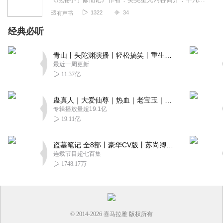
1322
34
有声书
经典必听
青山丨头陀渊演播丨轻松搞笑丨重生穿越丨古代权谋丨VIP免费 | 多人有声剧
最近一周更新
11.37亿
蛊真人｜大爱仙尊｜热血｜老宝玉｜多人VIP免费有声剧
专辑播放量超19.1亿
19.11亿
盗墓笔记 全8部丨豪华CV版丨苏尚卿&边江 领衔 多人有声剧丨冠声文化丨南派三叔
连载节目超七百集
1748.17万
© 2014-
2026
喜马拉雅 版权所有