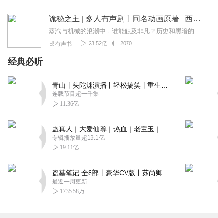
诡秘之主 | 多人有声剧丨同名动画原著 | 西幻克苏鲁 | 乌贼作品
蒸汽与机械的浪潮中，谁能触及非凡？历史和黑暗的迷雾里，又是谁在耳语？我从诡秘中醒来，睁眼看见这个世界：枪械，大炮，巨舰，飞空艇，差分机；魔药，占卜，诅咒，倒吊人...
23.52亿
2070
有声书
经典必听
青山丨头陀渊演播丨轻松搞笑丨重生穿越丨古代权谋丨VIP免费 | 多人有声剧
连载节目超一千集
11.36亿
蛊真人｜大爱仙尊｜热血｜老宝玉｜多人VIP免费有声剧
专辑播放量超19.1亿
19.11亿
盗墓笔记 全8部丨豪华CV版丨苏尚卿&边江 领衔 多人有声剧丨冠声文化丨南派三叔
最近一周更新
1735.58万