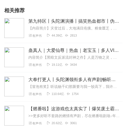
相关推荐
第九特区丨头陀渊演播丨搞笑热血都市丨伪戒丨VIP免费多人有声剧
【内容简介】灾变过后，大地满目疮痍。粮食匮乏，资源紧俏，局势混乱……一位从待规划区杀出来的青年，背对着漫天黄沙，孤身来到九区谋生，却不曾想偶然结识三五好友，一念...
44.39亿
2813
有声书
蛊真人｜大爱仙尊｜热血｜老宝玉｜多人VIP免费有声剧
内容简介【黑暗文反派流封神之作】人是万物之灵，蛊是天地真精。一个穿越者不断重生的故事。一个养蛊、炼蛊、用蛊的奇特世界。配音组（男角色）老宝玉旁白...
19.11亿
3434
有声书
大奉打更人丨头陀渊领衔多人有声剧|畅听全集|王鹤棣、田曦薇主演影视剧原著|卖报小郎君
【冒泡有奖】听说杨千幻那厮要与我一较高下，我许七安要开始装叉了！快进入声音播放页戳下方输入框，冒个泡偷偷告诉我，我要用哪些诗词才能胜过他？说得好的，有赏！202...
110.64亿
1754
有声书
【燃番啦】这游戏也太真实了丨爆笑废土霸榜神作丨紫襟剧社制作
>>更多好听不套路的燃情有声剧，尽在燃番啦剧场↓年度重磅推荐本专辑为VIP免费专辑每天上午10点5集更新，订阅可以听到最新内容哦！每周抽一个专辑五星优质评论送...
20.62亿
3061
有声书