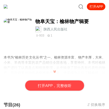
打开APP
物阜天宝：榆林物产辑要
陕西人民出版社
933
1
本书为“榆林历史文化丛书”之一。榆林资源丰富、物产丰厚，大米、
小米、羊肉等丰富的农产品销往全国各地，享誉神州。本书对榆林
物产进行了认真盘点和细致整理，从中辑录了部分具有代表性的物
产，旨在能更好地传承榆林物产文化，使其成为人们了解榆林、认
识榆林、宣传榆林的重要载体。同时，本书通过辑录榆林物产文
化，发挥好政协文史资料“存史、资政、团结、育人”的重要作用，培
打
开
A
P
P，完整收听
育人们的家国情怀和人文精神，增强对榆林历史文化的自豪感和自
信心。
节目(26)
切换顺序