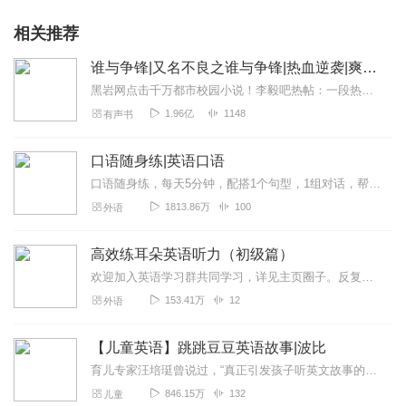
相关推荐
谁与争锋|又名不良之谁与争锋|热血逆袭|爽文爆笑|会员免费
黑岩网点击千万都市校园小说！李毅吧热帖：一段热血的青春故事，一个狂拽屌丝的逆袭传奇。热血都市主播探月倾情演绎【内容简介】两年前，她是丑逼，我是男神；...
1.96亿
1148
有声书
口语随身练|英语口语
口语随身练，每天5分钟，配搭1个句型，1组对话，帮助你轻轻松松学口语。本专辑课程共100期，希望同学们多多学习、打卡，如有学习收获或学习建议也可在评论区多多留言...
1813.86万
100
外语
高效练耳朵英语听力（初级篇）
欢迎加入英语学习群共同学习，详见主页圈子。反复多听英文母语者的发音，真正提高英语听力水平学习方法：录音一共播放四遍。先以自然語速播放兩遍，你可以猜測一下錄音說的...
153.41万
12
外语
【儿童英语】跳跳豆豆英语故事|波比
育儿专家汪培珽曾说过，“真正引发孩子听英文故事的，是故事，而不是英文。当孩子想听一个故事的时候，哪里管他是中文还是英文。”想让孩子更好的开启英语启蒙，精彩有趣...
846.15万
132
儿童