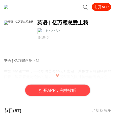
打开APP
英语 | 亿万霸总爱上我
HelenAir
0
1846
英语 | 亿万霸总爱上我
在繁华的都市中，一位冷峻英俊的亿万富翁，总是穿着剪裁得体的
西装，散发着无与伦比的魅力。他那深邃的眼神仿佛能看透人心，
让人不由自主地被吸引。某天，他在一次慈善晚宴上遇见了她，一
个温柔善良的女孩，她的笑容如春风般温暖，瞬间融化了他的冷
打
开
A
P
P，完整收听
漠。
节目(57)
切换顺序