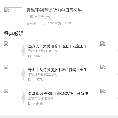
磨练耳朵|英语听力每日五分钟
主播:文武全_wy
2858.06万
371
外语
经典必听
蛊真人｜大爱仙尊｜热血｜老宝玉｜多人VIP免费有声剧
专辑播放量超19.4亿
19.04亿
青山丨头陀渊演播丨轻松搞笑丨重生穿越丨古代权谋丨VIP免费 | 多人有声剧
专辑播放量超11.2亿
11.27亿
盗墓笔记 全8部丨豪华CV版丨苏尚卿&边江 领衔 多人有声剧丨冠声文化丨南派三叔
连载节目超七百集
1489.30万