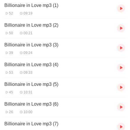
Billionaire in Love mp3 (1)
随着两人逐渐熟悉，他发现她不仅外表美丽，内心更是善良坚韧。
每当夜幕降临，城市的霓虹灯闪烁着迷人的光芒，他们常常一起漫
52
09:19
步在河边，享受着宁静的时光。她的笑声如同银铃般清脆，让他心
中泛起阵阵涟漪。
Billionaire in Love mp3 (2)
50
00:21
然而，他们的爱情之路并非一帆风顺。家族企业的竞争、媒体的恶
意揣测以及社会的偏见，都让他们面临重重考验。但无论遇到多
Billionaire in Love mp3 (3)
39
09:24
Billionaire in Love mp3 (4)
53
09:33
Billionaire in Love mp3 (5)
45
10:31
Billionaire in Love mp3 (6)
26
10:00
Billionaire in Love mp3 (7)