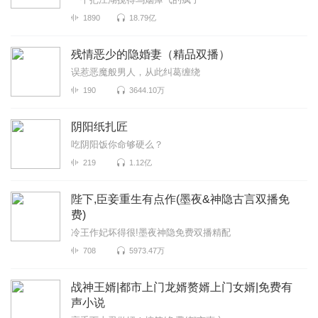
1890
18.79亿
残情恶少的隐婚妻（精品双播）
误惹恶魔般男人，从此纠葛缠绕
190
3644.10万
阴阳纸扎匠
吃阴阳饭你命够硬么？
219
1.12亿
陛下,臣妾重生有点作(墨夜&神隐古言双播免
费)
冷王作妃坏得很!墨夜神隐免费双播精配
708
5973.47万
战神王婿|都市上门龙婿赘婿上门女婿|免费有
声小说