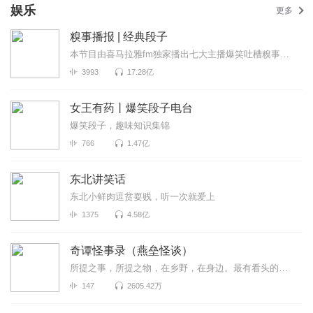
娱乐
更多
糗事播报 | 经典段子
本节目由喜马拉雅fm独家播出七大主播爆笑吐槽糗事囧闻，包你开心一整天
3993
17.28亿
女王有药丨爆笑段子电台
爆笑段子，趣味知识集锦
766
1.47亿
东北讲笑话
东北小鲜肉逗贫耍贱，听一次就爱上
1375
4.58亿
奇谭怪事录（燕垒怪谈）
所提之事，所提之物，在乡野，在身边。最有看头的志怪小说，你没听过的奇谭怪事。原著：燕垒生
147
2605.42万