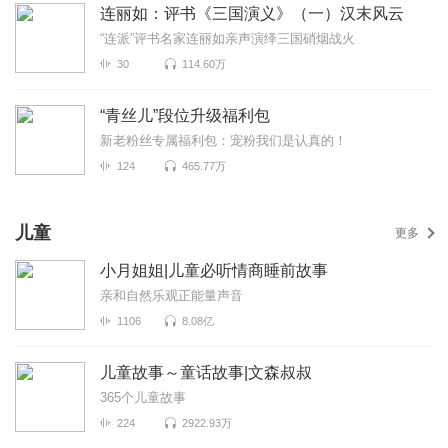
连丽如：评书《三国演义》（一）汉末风云
“连派”评书名家连丽如亲声演绎三国硝烟战火
30
114.60万
“青丝儿”段位升级福利包
新老粉丝专属福利包：宠粉我们是认真的！
124
465.77万
儿童
更多
小月姐姐|儿童必听情商睡前故事
亲和自然乐观正能量声音
1106
8.08亿
儿童故事～童话故事|文森叔叔
365个儿童故事
224
2922.93万