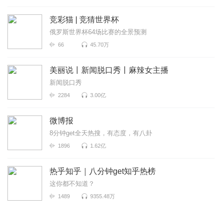
竞彩猫 | 竞猜世界杯
俄罗斯世界杯64场比赛的全景预测
66
45.70万
美丽说丨新闻脱口秀丨麻辣女主播
新闻脱口秀
2284
3.00亿
微博报
8分钟get全天热搜，有态度，有八卦
1896
1.62亿
热乎知乎｜八分钟get知乎热榜
这你都不知道？
1489
9355.48万