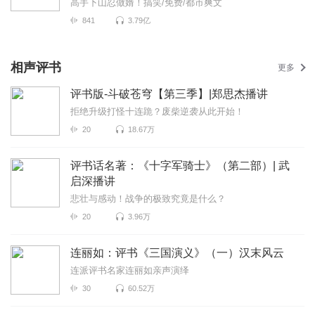
高手下山忍做婿！搞笑/免费/都市爽文
841
3.79亿
相声评书
更多
评书版-斗破苍穹【第三季】|郑思杰播讲
拒绝升级打怪十连跪？废柴逆袭从此开始！
20
18.67万
评书话名著：《十字军骑士》（第二部）| 武
启深播讲
悲壮与感动！战争的极致究竟是什么？
20
3.96万
连丽如：评书《三国演义》（一）汉末风云
连派评书名家连丽如亲声演绎
30
60.52万