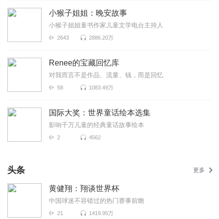
小猴子姐姐：晚安故事
小猴子姐姐童书作家儿童文学电台主持人
2643
2886.20万
Renee的宝藏回忆库
对我而言不是作品、流量、钱，而是回忆
58
1083.49万
国际大奖：世界童话绘本选集
影响千万儿童的经典童话故事绘本
2
4562
头条
更多
黄健翔：翔谈世界杯
中国球迷不容错过的热门赛事前瞻
21
1419.95万