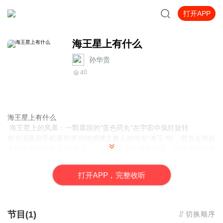
打开APP
海王星上有什么
孙华贵
0
4
海王星上有什么
海王星上的风暴：一颗暴躁的"蓝色药丸"在宇宙中疯狂旋转
每当深夜刷手机看到某些情感博主教人如何当"海王"时，我总会想起
太阳系里那位真正的"海王"——那颗遥远的蓝色行星。作为太阳系最
外围的行星之一，海王星可不是什么温柔浪漫的海洋之星，而是一
颗暴躁的"蓝色药丸"，上面肆虐着让地球所有台
打
开
A
P
P，完整收听
节目(1)
切换顺序