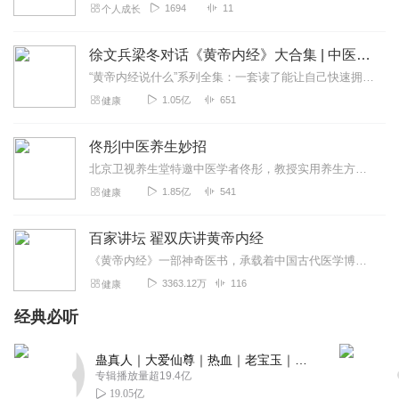
1694
11
个人成长
徐文兵梁冬对话《黄帝内经》大合集 | 中医养生
“黄帝内经说什么”系列全集：一套读了能让自己快速拥有天时、地利、人和的正能量书籍。年轻人读了能更好地懂得处事养身，变得强大；中年人读了会放下得失，随心所欲；老年...
1.05亿
651
健康
佟彤|中医养生妙招
北京卫视养生堂特邀中医学者佟彤，教授实用养生方法。点击“订阅”，获取课程最新情况。更多养生资讯请关注公众号“健康新佟学”！【节目推荐】《佟彤：中医健康自测自理5...
1.85亿
541
健康
百家讲坛 翟双庆讲黄帝内经
《黄帝内经》一部神奇医书，承载着中国古代医学博大精深与辉煌，历经两千多年的沉淀，依旧闪耀着璀璨光芒，与西方医学相比，这部来自东方古国医学经典，在对人身认识上究竟...
3363.12万
116
健康
经典必听
蛊真人｜大爱仙尊｜热血｜老宝玉｜多人VIP免费有声剧
专辑播放量超19.4亿
19.05亿