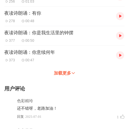
256
01:03
夜读诗朗诵：有你
278
00:48
夜读诗朗诵：你是我生活里的钟摆
377
00:50
夜读诗朗诵：你意续何年
373
00:47
加载更多
用户评论
色彩精玲
还不错呀，老路加油！
回复
2025-07-01
1