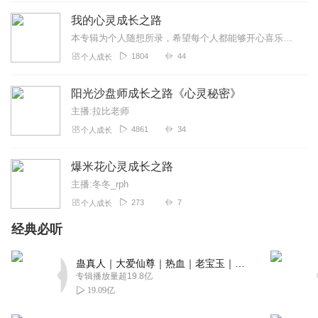
回复
2025-06-30
1
我的心灵成长之路
本专辑为个人随想所录，希望每个人都能够开心喜乐，一切随心
快乐清泉
1804
44
个人成长
喜欢主播的音色，很有意境！感恩相遇，希望互相关注，点
赞鼓励，让我们一起进步
阳光沙盘师成长之路《心灵秘密》
回复
2026-04-09
0
主播:拉比老师
4861
34
个人成长
爆米花心灵成长之路
主播:冬冬_rph
273
7
个人成长
经典必听
蛊真人｜大爱仙尊｜热血｜老宝玉｜多人VIP免费有声剧
专辑播放量超19.8亿
19.09亿