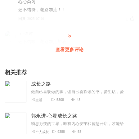
心心芮芮
还不错呀，老路加油！！
回复
2025-07-01
1
Iris谭谭
还不错哦，老路加油加油
查看更多评论
回复
2025-07-01
1
张0才根
相关推荐
还不错呀，老路加油💪
回复
2025-06-30
1
成长之路
做自己喜欢做的事，读自己喜欢读的书，爱生话，爱朗读，小伙伴们，欢迎来到喜马拉雅大家庭
云南个旧的燕子
5308
43
生活
还不错哦，老路加油加油
回复
2025-06-30
1
郭永进-心灵成长之路
瞬息万变的世界，唯有内心安宁和智慧开启，才能给这个世界和自己的人生注入稳定的正能量！
小郁55
9388
53
个人成长
还不错呀，老路加油💪