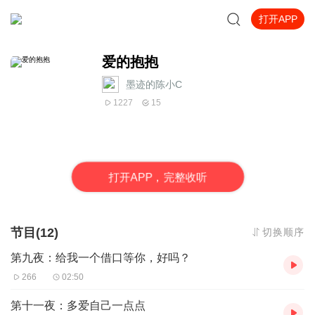
打开APP
爱的抱抱
墨迹的陈小C
1227
15
打
开
A
P
P，完整收听
节目(12)
切换顺序
第九夜：给我一个借口等你，好吗？
266
02:50
第十一夜：多爱自己一点点