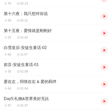
70
02:13
第十六夜：我只想对你说
50
02:31
第十五夜：爱情就是刚刚好
52
01:42
白雪皇后-安徒生童话-02
60
11:47
前言-安徒生童话-01
30
01:58
爱在左，同情在右 & 爱的羁绊
64
01:44
Day5:礼物&世界美好无比
97
01:37