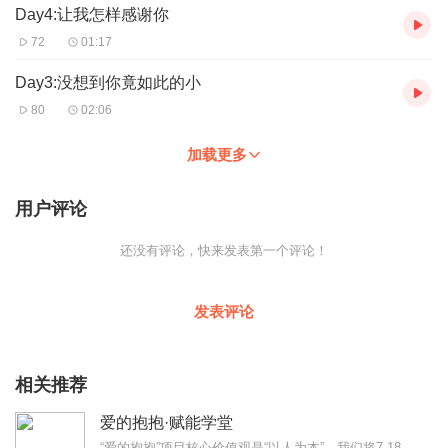
Day4:让我怎样感谢你
72
01:17
Day3:没想到你竟如此的小
80
02:06
加载更多
用户评论
还没有评论，快来发表第一个评论！
发表评论
相关推荐
爱的抱抱·赋能学堂
“爱的抱抱”项目核心价值观是“以人为本”。我们将7-18岁的困境儿童按照年龄段和需求，开展分层服务；以“陪伴”“扶志”“赋能”为帮扶目标。通过开展情绪认知、复原...