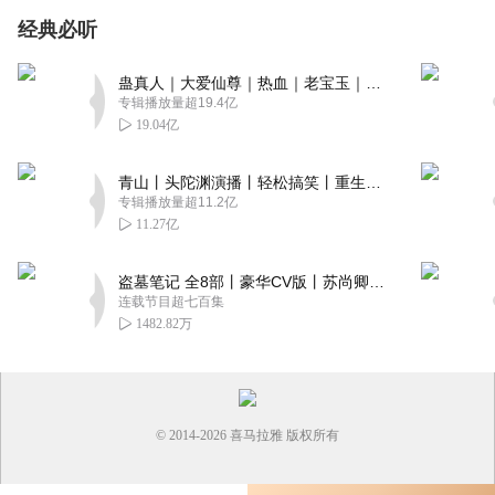
经典必听
蛊真人｜大爱仙尊｜热血｜老宝玉｜多人VIP免费有声剧
专辑播放量超19.4亿
19.04亿
青山丨头陀渊演播丨轻松搞笑丨重生穿越丨古代权谋丨VIP免费 | 多人有声剧
专辑播放量超11.2亿
11.27亿
盗墓笔记 全8部丨豪华CV版丨苏尚卿&边江 领衔 多人有声剧丨冠声文化丨南派三叔
连载节目超七百集
1482.82万
© 2014-
2026
喜马拉雅 版权所有