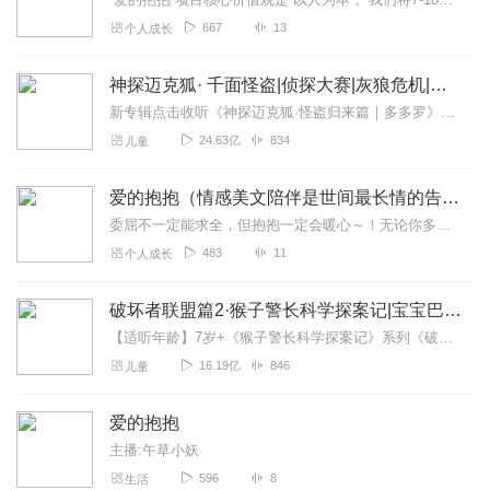
667
13
个人成长
神探迈克狐· 千面怪盗|侦探大赛|灰狼危机|多多罗
新专辑点击收听《神探迈克狐·怪盗归来篇｜多多罗》！！！>>>点击进入主播橱窗购买《神探迈克狐》系列图书吧!<<<多多罗故事【点击前往】收听多多罗其他好玩有趣的故...
24.63亿
834
儿童
爱的抱抱（情感美文陪伴是世间最长情的告白，只有真心
委屈不一定能求全，但抱抱一定会暖心～！无论你多么不善表达，不擅言语，多给家人一个大大温暖的抱抱吧！出门前拥抱亲吻，上街时的牵手相伴，爱意就像浅浅细流，慢慢地流入...
483
11
个人成长
破坏者联盟篇2·猴子警长科学探案记|宝宝巴士故事
【适听年龄】7岁+《猴子警长科学探案记》系列《破坏者联盟篇1·猴子警长科学探案记》>>>《破坏者联盟篇2·猴子警长科学探案记》>>>《破坏者联盟篇3·猴子警长科...
16.19亿
846
儿童
爱的抱抱
主播:午草小妖
596
8
生活