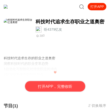
打开APP
科技时代追求生存职业之道奥密
听4379忆友
0
38
科技时代追求生存的职业之道奥密
洞察科技时代的职业变革趋势
1自动化与智能化对传统职业的冲击
2新兴技术催生新职业机会
3跨领域融合成为职业发展新趋势
科技时代职业生存的核心能力
打
开
A
P
P，完整收听
1持续学习能力
2创新与创造力
3数字化与数据分析能力
节目(1)
切换顺序
4沟通与协作能力