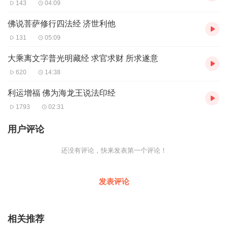
143
04:09
佛说菩萨修行四法经 济世利他
131
05:09
大乘离文字普光明藏经 求官求财 所求遂意
620
14:38
利运增福 佛为海龙王说法印经
1793
02:31
用户评论
还没有评论，快来发表第一个评论！
发表评论
相关推荐