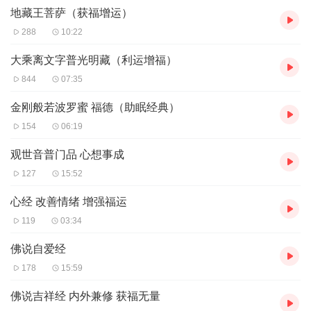
你。
地藏王菩萨（获福增运）
288
10:22
小贴士：不用纠结听懂多少，当背景音乐听也有用，关键是心要
诚！
大乘离文字普光明藏（利运增福）
844
07:35
金刚般若波罗蜜 福德（助眠经典）
154
06:19
观世音普门品 心想事成
127
15:52
心经 改善情绪 增强福运
119
03:34
佛说自爱经
178
15:59
佛说吉祥经 内外兼修 获福无量