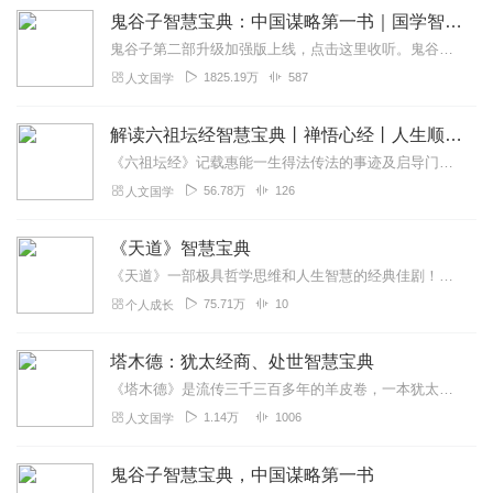
鬼谷子智慧宝典：中国谋略第一书｜国学智慧每天必修课
鬼谷子第二部升级加强版上线，点击这里收听。鬼谷子第三部之最终章-终极智慧版已上线，点击这里收听。【通古论今的计谋宝典搞定人际关系的实用指南】【了解人性了解...
1825.19万
587
人文国学
解读六祖坛经智慧宝典丨禅悟心经丨人生顺达 释放焦虑
《六祖坛经》记载惠能一生得法传法的事迹及启导门徒的言教，只言片语都蕴藏无穷智慧，任何人都能从中获益，因为六祖总能用一语点醒梦中人的独特方法，让你顿悟人生的本来面...
56.78万
126
人文国学
《天道》智慧宝典
《天道》一部极具哲学思维和人生智慧的经典佳剧！所谓的文化属性，即是认知力。强势文化即是对事物的客观认知力，弱势文化即是对事物的主观认知。认知不同结果自然不同。所...
75.71万
10
个人成长
塔木德：犹太经商、处世智慧宝典
《塔木德》是流传三千三百多年的羊皮卷，一本犹太人至死研读的书籍。犹太教口传律法的汇编，仅次于《圣经》的典籍。该书主体部分成书于2世纪末～6世纪初，为公元前2世纪...
1.14万
1006
人文国学
鬼谷子智慧宝典，中国谋略第一书