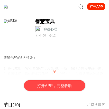
打开APP
智慧宝典
禅说心理
4400
12
听诵佛经的6大好处：
1. 静心减压：像"心灵SPA"，烦躁时听一听，情绪会慢慢平静下来。
2. 改善睡眠：睡前听柔和佛经（如《心经》），助眠效果比数羊管
用。
3. 提升运气：佛经的正能量能潜移默化改善气场，贵人缘会变好。
打
开
A
P
P，完整收听
4. 增长智慧：听多自然记住几句，遇到困难时突然想通（比如"放
下"的智慧）。
5. 保护平安：开车/走夜路害怕，播佛经相当于"精神护身符"。
节目(10)
切换顺序
6. 积累福报：就算听不懂，诚心听诵也能种下善根，好事慢慢来找