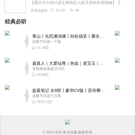
【通古论今的计谋宝典搞定人际关系的实用指南】【了解人性了解对手运筹帷幄把握人生】►有一个众所周知的观点：政界商界的人不知道纵横捭阖之术，很难成就大事；职...
3.11万
86
商业财经
经典必听
青山丨头陀渊演播丨轻松搞笑丨重生穿越丨古代权谋丨VIP免费 | 多人有声剧
连载节目超一千集
11.34亿
蛊真人｜大爱仙尊｜热血｜老宝玉｜多人VIP免费有声剧
专辑播放量超19.9亿
19.09亿
盗墓笔记 全8部丨豪华CV版丨苏尚卿&边江 领衔 多人有声剧丨冠声文化丨南派三叔
连载节目超七百集
1679.14万
© 2014-
2026
喜马拉雅 版权所有