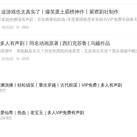
】这游戏也太真实了丨爆笑废土霸榜神作丨紫襟剧社制作
20.62亿
3061
| 多人有声剧丨同名动画原著 | 西幻克苏鲁 | 乌贼作品
23.51亿
2070
渊演播丨轻松搞笑丨重生穿越丨古代权谋丨VIP免费 | 多人有声剧
9万
爱仙尊｜热血｜老宝玉｜多人VIP免费有声剧
9.9亿