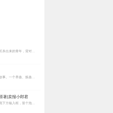
【内容简介】灾变过后，大地满目疮痍。粮食匮乏，资源紧俏，局势混乱……一位从待规划区杀出来的青年，背对着漫天黄沙，孤身来到九区谋生，却不曾想偶然结识三五好友，一念...
内容简介【黑暗文反派流封神之作】人是万物之灵，蛊是天地真精。一个穿越者不断重生的故事。一个养蛊、炼蛊、用蛊的奇特世界。配音组（男角色）老宝玉旁白...
原著|卖报小郎君
【冒泡有奖】听说杨千幻那厮要与我一较高下，我许七安要开始装叉了！快进入声音播放页戳下方输入框，冒个泡偷偷告诉我，我要用哪些诗词才能胜过他？说得好的，有赏！202...