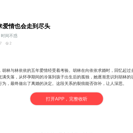
来爱情也会走到尽头
时间不惑
7
2
，胡林与林依依的五年爱情经受着考验。胡林在向依依求婚时，回忆起过
充满失落，从怀孕期间的冷落到孩子出生后的孤独，她逐渐意识到胡林的
行为，最终做出了离婚的决定。这段关系的裂痕能否弥补，让人深思。
打
开
A
P
P，完整收听