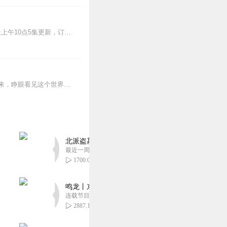
>>更多好听不套路的燃情有声剧，尽在燃番啦剧场↓年度重磅推荐本专辑为VIP免费专辑每天上午10点5集更新，订阅可以听到最新内容哦！每周抽一个专辑五星优质评论送...
蒸汽与机械的浪潮中，谁能触及非凡？历史和黑暗的迷雾里，又是谁在耳语？我从诡秘中醒来，睁眼看见这个世界：枪械，大炮，巨舰，飞空艇，差分机；魔药，占卜，诅咒，倒吊人...
北派盗墓笔记丨头陀渊出品丨悬疑灵异丨摸金校尉丨
最近一周更新
1700.09万
鸣龙丨东方玄幻丨紫襟团队丨轻松搞笑丨多人有声
连载节目超五百集
2887.10万