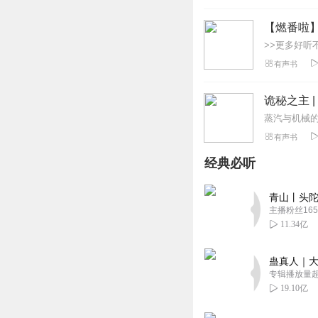
【燃番啦
有声书
诡秘之主 
有声书
经典必听
青山丨头陀
主播粉丝165
11.34亿
蛊真人｜大
专辑播放量超1
19.10亿