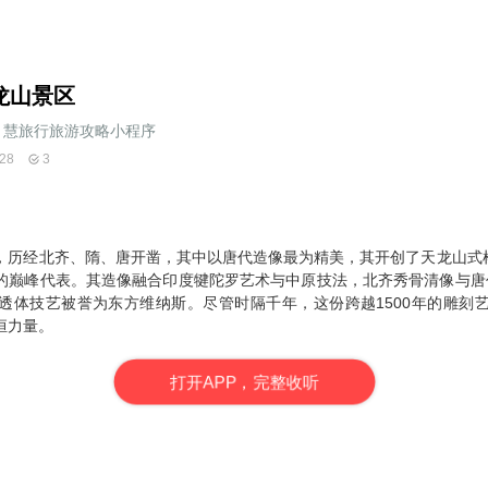
龙山景区
慧旅行旅游攻略小程序
28
3
，历经北齐、隋、唐开凿，其中以唐代造像最为精美，其开创了天龙山式
的巅峰代表。其造像融合印度犍陀罗艺术与中原技法，北齐秀骨清像与唐
透体技艺被誉为东方维纳斯。尽管时隔千年，这份跨越1500年的雕刻
恒力量。
打
开
A
P
P，完整收听