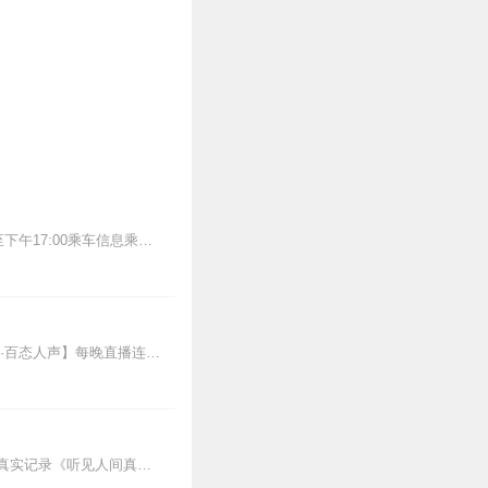
音频来源于链景旅行地址平山县其他王坡乡北部(近天台山)票价描述65元开放时间早晨7:00至下午17:00乘车信息乘车路线：石家庄北站公交站至平山...
欢迎各位关注和订阅我参与创作的喜马自制深夜陪伴谈话栏目《听你说·百态人声》【听你说·百态人声】每晚直播连线真实人间故事|叶文现场互动中|人间冷暖，抱团取暖每周...
感动的、治愈的、伴你入眠的好故事新节目上线，探索现实世界的无尽魅力，追求对生活的真实记录《听见人间真相》（点击名称，直达专辑）网易人间故事集持续更新中，邀您关注...