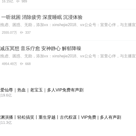
16.15亿
989
一听就困 消除疲劳 深度睡眠 沉浸体验
2555.07万
337
| 减压冥想 音乐疗愈 安神静心 解郁降噪
4954.49万
668
爱仙尊｜热血｜老宝玉｜多人VIP免费有声剧
9.6亿
渊演播丨轻松搞笑丨重生穿越丨古代权谋丨VIP免费 | 多人有声剧
1.3亿