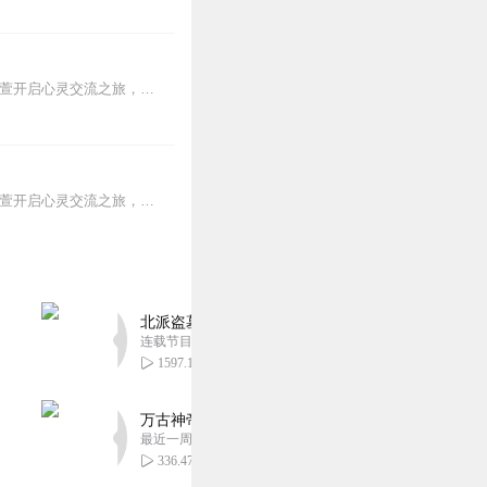
如果你还感到焦虑、困惑、无助，添加vx：xinshejie2018、vx公众号：宣萱心伴，与主播宣萱开启心灵交流之旅，共建温暖的精神家园！如果你喜欢我的内容，请...
如果你还感到焦虑、困惑、无助，添加vx：xinshejie2018、vx公众号：宣萱心伴，与主播宣萱开启心灵交流之旅，共建温暖的精神家园！如果你喜欢我的内容，请...
北派盗墓笔记丨头陀渊出品丨悬疑灵异丨摸金校尉丨
连载节目超四百集
1597.16万
万古神帝丨玄幻丨热血丨紫襟团队演播丨多人有声
最近一周更新
336.47万