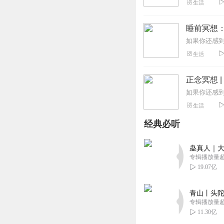
生活
睡前冥想：
生活
正念冥想 
生活
经典必听
蛊真人｜大
专辑播放量超1
19.07亿
青山丨头陀
专辑播放量超1
11.30亿