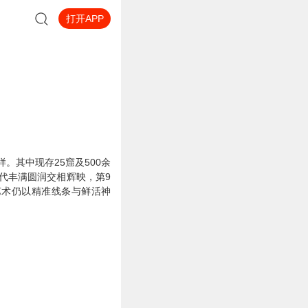
打开APP
样。其中
现存25窟及500余
代丰满圆润交相辉映，第9
艺术仍以精准线条与鲜活神