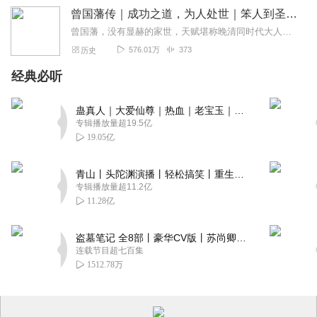
曾国藩传｜成功之道，为人处世｜笨人到圣人，普通人如何洞悉人性，认知觉醒，跨越阶层，胜天半子｜中国历史名人传记｜张宏杰作品
曾国藩，没有显赫的家世，天赋堪称晚清同时代大人物当中最差，却官至两江总督、直隶总督、武英殿大学士，在复杂的时代变局中超越众人，成就最大，被誉为大清“中兴第一名臣...
576.01万
373
历史
经典必听
蛊真人｜大爱仙尊｜热血｜老宝玉｜多人VIP免费有声剧
专辑播放量超19.5亿
19.05亿
青山丨头陀渊演播丨轻松搞笑丨重生穿越丨古代权谋丨VIP免费 | 多人有声剧
专辑播放量超11.2亿
11.28亿
盗墓笔记 全8部丨豪华CV版丨苏尚卿&边江 领衔 多人有声剧丨冠声文化丨南派三叔
连载节目超七百集
1512.78万