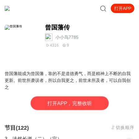
打开APP
曾国藩传
小小鸟7785
4316
9
曾国藩能成为曾国藩，靠的不是道德勇气，而是精神上不断的自我
更新。前世所袭误者，所以自我更之，前世未所及者，可以自我创
之
打
开
A
P
P，完整收听
节目(122)
切换顺序
3、溘然长逝（二）（完）