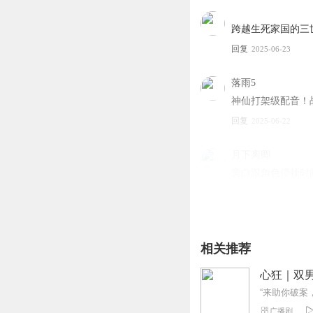
跨越生死家国的三
回复
2025-06-23
落雨5
神仙打架级配音！
回复
2025-06-22
月下离卿
旁白跟角色停顿时
回复
2025-06-30
扶摇jwl
少女情怀总是诗，
相关推荐
回复
2025-06-23
心狂｜双
悦悦心悦
广播剧