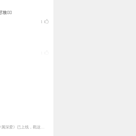
🏻
1
1
0
绎真棒，很抓耳。
0
“来助你破案，来与你长久相守”订阅本专辑就可以查看每天更新哦～主播另一本纯爱小说《专属深爱》已上线，戳这里收获绝美爱情！长期收听福利：福利1首次上线10集，上...