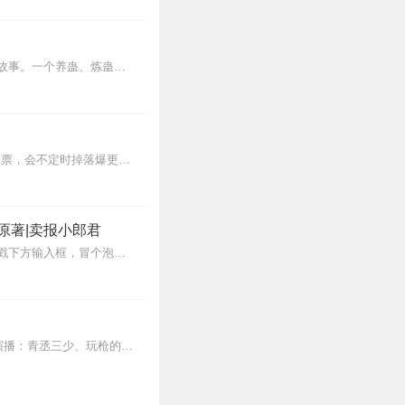
希望他们有个好的结局。
0
内容简介【黑暗文反派流封神之作】人是万物之灵，蛊是天地真精。一个穿越者不断重生的故事。一个养蛊、炼蛊、用蛊的奇特世界。配音组（男角色）老宝玉旁白...
了主角经历的跌宕人生。
0
●双洁+穿书+甜文+现代纯爱+HE●首富大bossX娱乐圈顶流，强O弱A●求订阅&五星好评&月票，会不定时掉落爆更惊喜哦！【内容简介】穆橙穿书了，穿成无法无...
更了！
0
原著|卖报小郎君
【冒泡有奖】听说杨千幻那厮要与我一较高下，我许七安要开始装叉了！快进入声音播放页戳下方输入框，冒个泡偷偷告诉我，我要用哪些诗词才能胜过他？说得好的，有赏！202...
0
【重要提醒】本文无女主，不喜请避雷，生活不易，评分请手下留情~《缘由》作者：关弦演播：青丞三少、玩枪的鳄鱼、温凉、情栀《死亡圆舞曲》作者：有钱演播：黯黑茶叶蛋、...
浸！