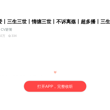
爱丨三生三世丨情缠三世丨不诉离殇丨超多播丨三
CV箬箐
92万
334
舍制作，超多播精品有声小说
打
开
A
P
P，完整收听
坷意难平，一朵情花开三世，花好月圆梦终成。物换星移，人事全非，历
几度纠葛？有些爱断不能忘，有情人不诉离，历经三世定能重逢