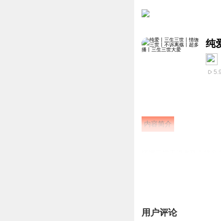
纯
5.
内容简介
情缠三世不诉离殇丨箬音
作者：古慈儿
简介：
国恨家仇情难却，命途坎
用户评论
情孰轻孰重？梦想和现实