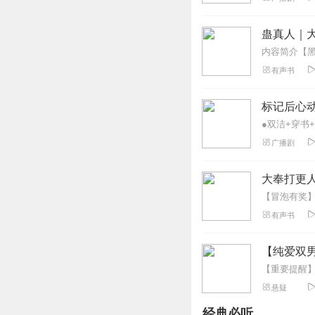
双向奔赴的爱情却
回复
2025-06-23
蛊真人｜大
吾悦悦耳
有声书
很爱听这种三生三
回复
2025-06-22
标记后心
蜡笔小昕420
广播剧
三世情缘虐心动人
回复
2025-06-22
大奉打更人
海棠4721
有声书
主播们声线绝了！
回复
2025-06-22
【纯爱双
今天吃土豆了吗uu
悬疑
三世情缠，家国与
经典必听
回复
2025-06-22