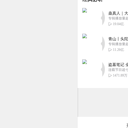
蛊真人｜大
治愈独角兽L
专辑播放量超1
偶然发现《情缠三
19.04亿
既有甜蜜瞬间，也
回复
2025-06-22
青山丨头陀
专辑播放量超1
11.26亿
盗墓笔记 
连载节目超
1471.89万