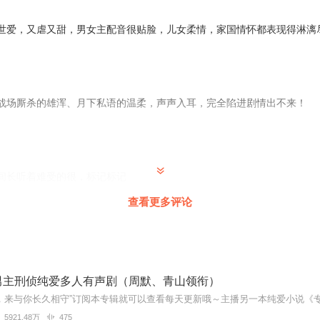
世爱，又虐又甜，男女主配音很贴脸，儿女柔情，家国情怀都表现得淋漓尽致
战场厮杀的雄浑、月下私语的温柔，声声入耳，完全陷进剧情出不来！
间长听着难受的很，标记标记
查看更多评论
男女主相识互动好甜，可惜命运坎坷，国仇家恨，他们将何去何从，cv演
男主刑侦纯爱多人有声剧（周默、青山领衔）
5921.48万
475