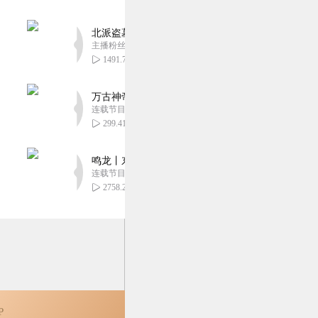
0
北派盗墓笔记丨头陀渊出品丨悬疑灵异丨摸金校尉丨
主播粉丝1659万
剧情围绕三世情缘展开，
1491.78万
0
万古神帝丨玄幻丨热血丨紫襟团队演播丨多人有声
连载节目超二百集
299.41万
鸣龙丨东方玄幻丨紫襟团队丨轻松搞笑丨多人有声
连载节目超五百集
2758.29万
P