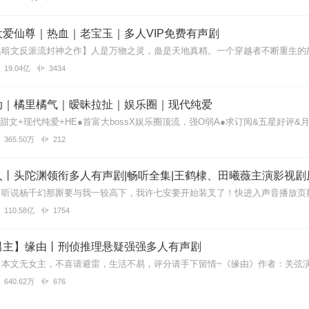
牵扯到了国仇家恨，他们会如何选择呢，又甜又虐，非常期待后续发展，
爱仙尊｜热血｜老宝玉｜多人VIP免费有声剧
19.04亿
3434
世的设定，每一世都有新的磨难。家国和爱情的抉择很揪心。好像体会到
动｜橘里橘气｜暧昧拉扯｜娱乐圈｜现代纯爱
365.50万
212
，CV演绎很鲜活，家国大义与儿女情长碰撞，剧情紧凑又戳心，打算追
丨头陀渊领衔多人有声剧|畅听全集|王鹤棣、田曦薇主演影视剧
110.58亿
1754
将军的威严、少女的娇嗔，每个角色都鲜活立体，瞬间代入三世虐恋！
男主】缘由丨刑侦推理悬疑强强多人有声剧
640.62万
676
爱交织，每一世的磨难都是情的考验，男女主播音色太好听了，听的很沉