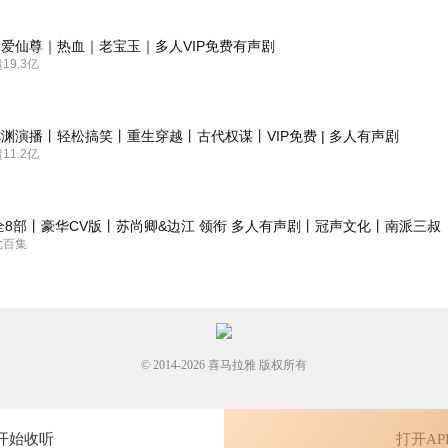
爱仙尊｜热血｜老宝玉｜多人VIP免费有声剧
9.3亿
世》瞬间入坑！超多播的配置太惊喜，不同角色音色分明，带入感拉满，
有虐心桥段，听着特别上头，很喜欢推荐一下！
渊演播丨轻松搞笑丨重生穿越丨古代权谋丨VIP免费 | 多人有声剧
1.2亿
全8部丨豪华CV版丨苏尚卿&边江 领衔 多人有声剧丨冠声文化丨南派三叔
七百集
© 2014-
2026
喜马拉雅 版权所有
开始收听
打开AP