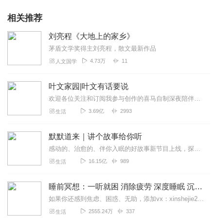
相关推荐
刘亮程《大地上的家乡》
茅盾文学奖得主刘亮程，散文最新作品
4.73万
11
人文国学
叶文家园|叶文有话要说
欢迎各位关注和订阅我参与创作的喜马自制深夜陪伴谈话栏目《听你说·百态人声》【听你说·百态人声】每晚直播连线真实人间故事|叶文现场互动中|人间冷暖，抱团取暖每周...
3.69亿
2993
生活
默默道来｜讲个故事给你听
感动的、治愈的、伴你入眠的好故事新节目上线，探索现实世界的无尽魅力，追求对生活的真实记录《听见人间真相》（点击名称，直达专辑）网易人间故事集持续更新中，邀您关注...
16.15亿
989
生活
睡前冥想：一听就困 消除疲劳 深度睡眠 沉浸体验
如果你还感到焦虑、困惑、无助，添加vx：xinshejie2018、vx公众号：宣萱心伴，与主播宣萱开启心灵交流之旅，共建温暖的精神家园！如果你喜欢我的内容，请...
2555.24万
337
生活