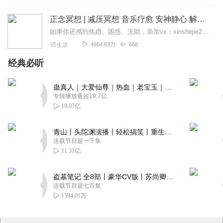
正念冥想 | 减压冥想 音乐疗愈 安神静心 解郁降噪
如果你还感到焦虑、困惑、无助，添加vx：xinshejie2018、vx公众号：宣萱心伴，与主播宣萱开启心灵交流之旅，共建温暖的精神家园！如果你喜欢我的内容，请...
4954.63万
668
生活
经典必听
蛊真人｜大爱仙尊｜热血｜老宝玉｜多人VIP免费有声剧
专辑播放量超19.7亿
19.07亿
青山丨头陀渊演播丨轻松搞笑丨重生穿越丨古代权谋丨VIP免费 | 多人有声剧
连载节目超一千集
11.31亿
盗墓笔记 全8部丨豪华CV版丨苏尚卿&边江 领衔 多人有声剧丨冠声文化丨南派三叔
连载节目超七百集
1594.01万