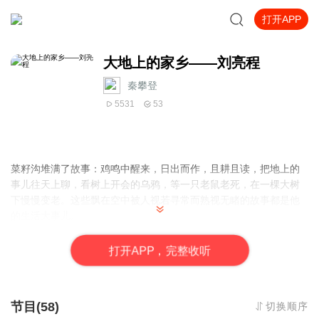
打开APP
大地上的家乡——刘亮程
秦攀登
5531
53
菜籽沟堆满了故事：鸡鸣中醒来，日出而作，且耕且读，把地上的
事儿往天上聊，看树上开会的乌鸦，等一只老鼠老死，在一棵大树
下慢慢变老。这些飘在空中被人视若寻常而熟视无睹的故事都是他
的生活大事儿。
打
开
A
P
P，完整收听
节目(58)
切换顺序