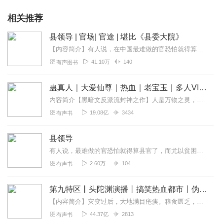
相关推荐
县领导 | 官场| 官途 | 堪比《县委大院》
【内容简介】有人说，在中国最难做的官恐怕就得算县官了，而尤以贫困县的县官为最。志存高远的滕柯文走马上任不久，就使国家级贫困县西府县的面貌为之一新，因此深受百姓信...
41.10万
140
有声图书
蛊真人｜大爱仙尊｜热血｜老宝玉｜多人VIP免费有声剧
内容简介【黑暗文反派流封神之作】人是万物之灵，蛊是天地真精。一个穿越者不断重生的故事。一个养蛊、炼蛊、用蛊的奇特世界。配音组（男角色）老宝玉旁白...
19.08亿
3434
有声书
县领导
有人说，最难做的官恐怕就得算县官了，而尤以贫困县的县官为最。志存高远的腾柯文走马上任不久，就使国家级贫困县西府县的面貌为之一新，因此深受百姓信赖和上级赏识。人生...
2.60万
104
有声书
第九特区丨头陀渊演播丨搞笑热血都市丨伪戒丨VIP免费多人有声剧
【内容简介】灾变过后，大地满目疮痍。粮食匮乏，资源紧俏，局势混乱……一位从待规划区杀出来的青年，背对着漫天黄沙，孤身来到九区谋生，却不曾想偶然结识三五好友，一念...
44.37亿
2813
有声书