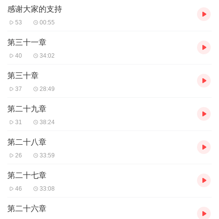
主播介绍:我喜欢看书，听书，每当读书的时候脑海里就会有各种画
感谢大家的支持
面，是自己感受到的画面，而非别人给你看到的，所以我加入了有
53
00:55
声书演播，希望我的声音可以带给你声临其境的感觉。
第三十一章
40
34:02
推荐人群:所以热爱生活的人
第三十章
37
28:49
第二十九章
31
38:24
第二十八章
26
33:59
第二十七章
46
33:08
第二十六章