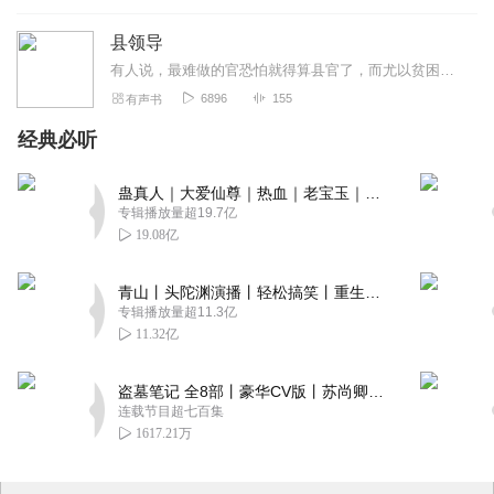
县领导
有人说，最难做的官恐怕就得算县官了，而尤以贫困县的县官为最。志存高远的柯文走马上任不久，就使国家级贫困县西府县的面貌为之一新，因此深受百姓信赖和上级赏识。人生之...
6896
155
有声书
经典必听
蛊真人｜大爱仙尊｜热血｜老宝玉｜多人VIP免费有声剧
专辑播放量超19.7亿
19.08亿
青山丨头陀渊演播丨轻松搞笑丨重生穿越丨古代权谋丨VIP免费 | 多人有声剧
专辑播放量超11.3亿
11.32亿
盗墓笔记 全8部丨豪华CV版丨苏尚卿&边江 领衔 多人有声剧丨冠声文化丨南派三叔
连载节目超七百集
1617.21万