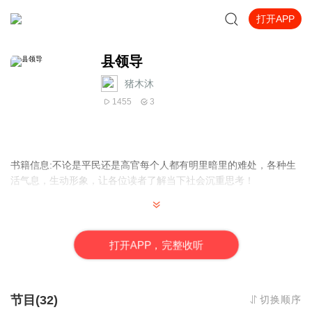
打开APP
县领导
猪木沐
1455
3
书籍信息:不论是平民还是高官每个人都有明里暗里的难处，各种生
活气息，生动形象，让各位读者了解当下社会沉重思考！
内容重点:
有人说:最难做的官恐怕就得算县官了，，而尤以贫困县的县官为
打
开
A
P
P，完整收听
最！志存高远的滕柯文走马上任不久，就使国家级贫困县西府县面
貌为之以新，因此深受百姓信赖和上级赏识。人生之旅由此发生难
以预料的变化，令人深思，并为之扼腕。
节目(32)
切换顺序