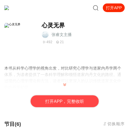
打开APP
心灵无界
张睿文主播
492
21
本书从科学心理学的视角出发，对比研究心理学与道家内丹学两个
体系，为读者提供了一条科学理解和领悟道家内丹文化的路径。通
过现代心理学理论和方法，读者可以更深入的认识传统道家文化中
的内丹学精髓。
书中不仅探讨了内丹学中的核心概念，如先天元神，集体无意识，
精语气等，还分析了这些理论与现代心理学的联系。
打
开
A
P
P，完整收听
此外还深入探讨了内丹修行在个人心灵成长中的作用及其在现代社
会中的挑战与发展方向。结合心理学的视角，本书为传统文化的传
承和发扬注入了新的活力，使读者对内丹文化有一个全新的认识。
节目(6)
切换顺序