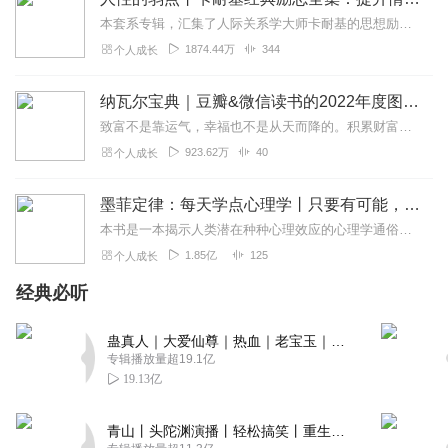
本套系专辑，汇集了人际关系学大师卡耐基的思想励志精华，收录《人性的弱点》《人性的优点》《语言的突破》《美好的人生》《快乐的人生》等所有经典！是卡耐基的经典合辑，...
1874.44万
344
个人成长
纳瓦尔宝典｜豆瓣&微信读书的2022年度图书|从白手起家到财务自由
致富不是靠运气，幸福也不是从天而降的。积累财富和幸福生活是我们可以学习的技能。这本书收集整理了硅谷投资人纳瓦尔在过去十年里通过推特、播客和采访等方式分享的人生智...
923.62万
40
个人成长
墨菲定律：每天学点心理学丨只要有可能，就一定会发生
本书是一本揭示人类潜在种种心理效应的心理学通俗读物，其中最有代表性的即“墨菲定律”。与此同时，从自我认知、经济管理等方面入手，作者引出了数十条对现代人工作和生活...
1.85亿
125
个人成长
经典必听
蛊真人｜大爱仙尊｜热血｜老宝玉｜多人VIP免费有声剧
专辑播放量超19.1亿
19.13亿
青山丨头陀渊演播丨轻松搞笑丨重生穿越丨古代权谋丨VIP免费 | 多人有声剧