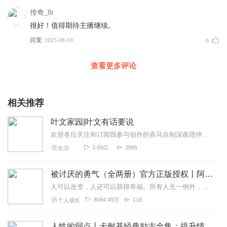
传奇_8i
很好！值得期待主播继续。
回复
2025-08-10
0
查看更多评论
相关推荐
叶文家园|叶文有话要说
欢迎各位关注和订阅我参与创作的喜马自制深夜陪伴谈话栏目《听你说·百态人声》【听你说·百态人声】每晚直播连线真实人间故事|叶文现场互动中|人间冷暖，抱团取暖每周...
3.69亿
2995
生活
被讨厌的勇气（全两册）官方正版授权丨阿德勒心理学畅销经典｜幸福的勇气
人可以改变，人还可以获得幸福。所有人无一例外，都能如此。——阿德勒心理学一名深陷自卑、无能与不幸福的青年，听到了一名哲人主张的“世界无比单纯，人人都能幸福”便来...
8094.49万
118
个人成长
人性的弱点丨卡耐基经典励志全集：提升情商和沟通技巧