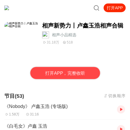
打开APP
相声新势力丨卢鑫玉浩相声合辑
相声小品精选
31.18万
518
打
开
A
P
P，完整收听
节目(53)
切换顺序
《Nobody》 卢鑫玉浩 (专场版)
1.58万
31:16
《白毛女》卢鑫 玉浩