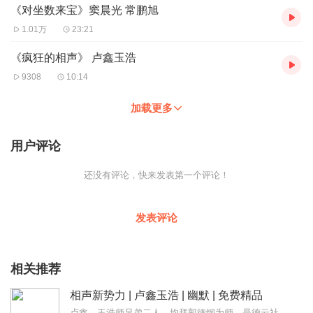
《对坐数来宝》窦晨光 常鹏旭
1.01万
23:21
《疯狂的相声》 卢鑫玉浩
9308
10:14
加载更多
用户评论
还没有评论，快来发表第一个评论！
发表评论
相关推荐
相声新势力 | 卢鑫玉浩 | 幽默 | 免费精品
卢鑫、玉浩师兄弟二人，均拜郭德纲为师，是德云社重点培养的新生代相声演员。自2015年搭档以来，两人以扎实的功底、幽默的台风和贴近生活的段子迅速崭露头角，成为德云...