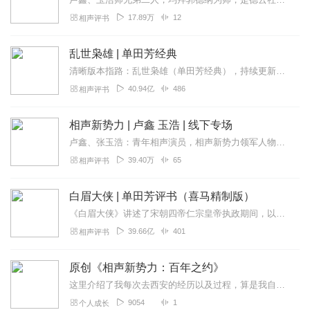
17.89万
12
相声评书
乱世枭雄 | 单田芳经典
清晰版本指路：乱世枭雄（单田芳经典），持续更新中《乱世枭雄》讲的是东北王张作霖和其子少帅张学良的传奇故事，是著名评书艺术家单田芳先生根据大量的历史材料和广为流传...
40.94亿
486
相声评书
相声新势力 | 卢鑫 玉浩 | 线下专场
卢鑫、张玉浩：青年相声演员，相声新势力领军人物，《笑傲江湖》第三季冠军；《欢乐喜剧人》四、五两季热门选手，代表作品：《中国歌曲漫谈》、《你打开的方式不对》、《别...
39.40万
65
相声评书
白眉大侠 | 单田芳评书（喜马精制版）
《白眉大侠》讲述了宋朝四帝仁宗皇帝执政期间，以徐良、白云瑞为书胆，包括七侠、大五义、小五义、小七杰等众开封府校尉，在八王赵德芳、包拯、颜查散等清官的支持下，为保...
39.66亿
401
相声评书
原创《相声新势力：百年之约》
这里介绍了我每次去西安的经历以及过程，算是我自己对西安之行的一个回忆录吧
9054
1
个人成长