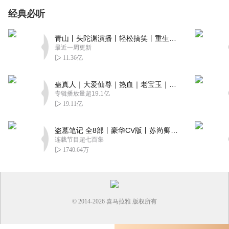
经典必听
青山丨头陀渊演播丨轻松搞笑丨重生穿越丨古代权谋丨VIP免费 | 多人有声剧
最近一周更新
11.36亿
蛊真人｜大爱仙尊｜热血｜老宝玉｜多人VIP免费有声剧
专辑播放量超19.1亿
19.11亿
盗墓笔记 全8部丨豪华CV版丨苏尚卿&边江 领衔 多人有声剧丨冠声文化丨南派三叔
连载节目超七百集
1740.64万
© 2014-
2026
喜马拉雅 版权所有