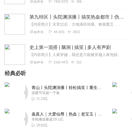
7402.53万
306
有声书
第九特区丨头陀渊演播丨搞笑热血都市丨伪戒丨VIP免费多人有声剧
【内容简介】灾变过后，大地满目疮痍。粮食匮乏，资源紧俏，局势混乱……一位从待规划区杀出来的青年，背对着漫天黄沙，孤身来到九区谋生，却不曾想偶然结识三五好友，一念...
44.32亿
2813
有声书
史上第一混搭 | 脑洞 | 搞笑 | 多人有声剧
【内容简介】人家穿越，我还是只能被穿越人家泡妞，我还是只能被妞……在我的龙门客栈里，我接待了老槐树精、女鬼、神兽混血儿、冒牌茅山道士等人，发生了一连串让人忍...
2192.44万
312
有声书
经典必听
青山丨头陀渊演播丨轻松搞笑丨重生穿越丨古代权谋丨VIP免费 | 多人有声剧
连载节目超一千集
11.23亿
蛊真人｜大爱仙尊｜热血｜老宝玉｜多人VIP免费有声剧
专辑播放量超19.1亿
19.02亿