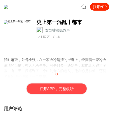
打开APP
史上第一混乱丨都市
女驾驶员嫣然声
1.57万
16
我叫萧强，外号小强，在一家冷冷清清的街道上，经营着一家冷冷
清清的当铺，整天无所事事。可是只要一遇到事，就能让人遇大刺
激。有一天，我遇到了一个叫刘老六的老头，他声称是神仙，还莫
名其妙地和他做了一笔交易。
打
开
A
P
P，完整收听
用户评论