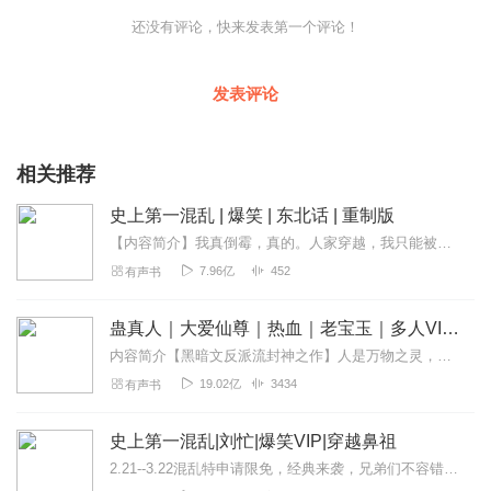
还没有评论，快来发表第一个评论！
发表评论
相关推荐
史上第一混乱 | 爆笑 | 东北话 | 重制版
【内容简介】我真倒霉，真的。人家穿越，我只能被穿越。在我的第“好几号”当铺里，我接待了名叫荆轲、李白、关羽、秦侩等等一系列客户，发生了一连串让人忍俊不禁的故事…...
7.96亿
452
有声书
蛊真人｜大爱仙尊｜热血｜老宝玉｜多人VIP免费有声剧
内容简介【黑暗文反派流封神之作】人是万物之灵，蛊是天地真精。一个穿越者不断重生的故事。一个养蛊、炼蛊、用蛊的奇特世界。配音组（男角色）老宝玉旁白...
19.02亿
3434
有声书
史上第一混乱|刘忙|爆笑VIP|穿越鼻祖
2.21--3.22混乱特申请限免，经典来袭，兄弟们不容错过。猎国|起点跳舞|爆笑刘忙《刘老六传奇》免费经典作品爆笑！《临时道长》爆笑接地气！《妖孽歪传》！...