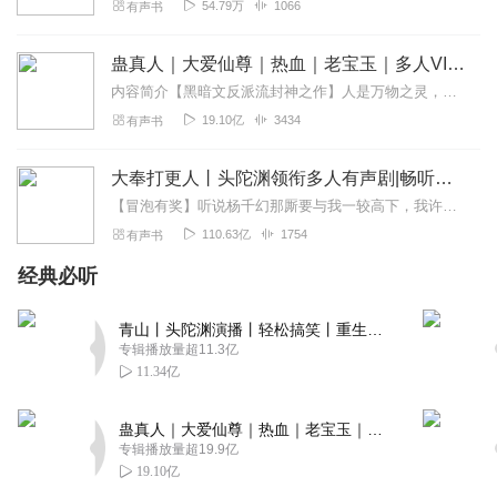
54.79万
1066
有声书
蛊真人｜大爱仙尊｜热血｜老宝玉｜多人VIP免费有声剧
内容简介【黑暗文反派流封神之作】人是万物之灵，蛊是天地真精。一个穿越者不断重生的故事。一个养蛊、炼蛊、用蛊的奇特世界。配音组（男角色）老宝玉旁白...
19.10亿
3434
有声书
大奉打更人丨头陀渊领衔多人有声剧|畅听全集|王鹤棣、田曦薇主演影视剧原著|卖报小郎君
【冒泡有奖】听说杨千幻那厮要与我一较高下，我许七安要开始装叉了！快进入声音播放页戳下方输入框，冒个泡偷偷告诉我，我要用哪些诗词才能胜过他？说得好的，有赏！202...
110.63亿
1754
有声书
经典必听
青山丨头陀渊演播丨轻松搞笑丨重生穿越丨古代权谋丨VIP免费 | 多人有声剧
专辑播放量超11.3亿
11.34亿
蛊真人｜大爱仙尊｜热血｜老宝玉｜多人VIP免费有声剧
专辑播放量超19.9亿
19.10亿