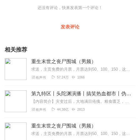
还没有评论，快来发表第一个评论！
发表评论
相关推荐
重生末世之丧尸围城（男频）
求送，主页免费的月票，月票达到50、100、150，这类基数的，连续爆更哦~每天12点更新5集主播：云龙（0.7）音量：1.3倍背景音乐：无连载文目前到共108...
57.24万
1066
有声书
第九特区丨头陀渊演播丨搞笑热血都市丨伪戒丨VIP免费多人有声剧
【内容简介】灾变过后，大地满目疮痍。粮食匮乏，资源紧俏，局势混乱……一位从待规划区杀出来的青年，背对着漫天黄沙，孤身来到九区谋生，却不曾想偶然结识三五好友，一念...
44.38亿
2813
有声书
重生末世之丧尸围城（男频）
求送，主页免费的月票，月票达到50、100、150，这类基数的，连续爆更哦~主播：云龙（0.7）音量：1.3倍背景音乐：无连载文目前到共1088集，断更中~~~...