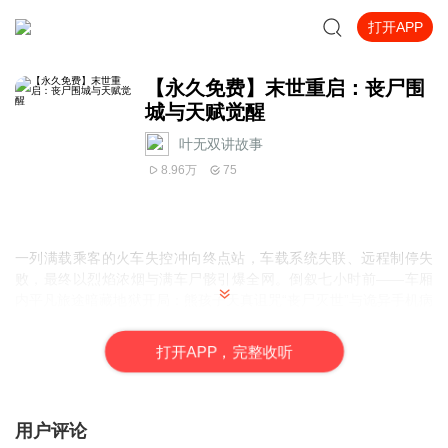
打开APP
【永久免费】末世重启：丧尸围
城与天赋觉醒
叶无双讲故事
8.96万
75
一列满载乘客的火车失控冲向终点站，车载系统失联、远程制停失
败，最终以烈焰浓烟与满车尸骸引爆全网。倒叙七小时前——车厢
内平凡旅途暗藏地狱开局：熊孩子天真诅咒“丧尸灭世”与诡异手机病
毒联动，触发真实末世游戏预告片，预言全员惨死。当邻座老太突
发尸变，活人血肉与电子警报交织，密闭空间沦为杀戮战场。玩家
打
开
A
P
P，完整收听
被迫接受“管理员考核”：3小时内清空整节丧尸车厢，否则被啃食大
脑
用户评论