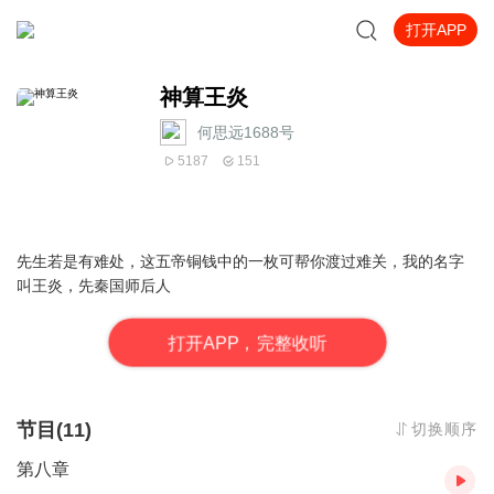
打开APP
神算王炎
何思远1688号
5187
151
先生若是有难处，这五帝铜钱中的一枚可帮你渡过难关，我的名字
叫王炎，先秦国师后人
打
开
A
P
P，完整收听
节目(11)
切换顺序
第八章