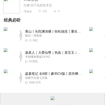
主播:回个信息技术员
131
9
娱乐
经典必听
青山丨头陀渊演播丨轻松搞笑丨重生穿越丨古代权谋丨VIP免费 | 多人有声剧
最近一周更新
11.34亿
蛊真人｜大爱仙尊｜热血｜老宝玉｜多人VIP免费有声剧
专辑播放量超19.9亿
19.09亿
盗墓笔记 全8部丨豪华CV版丨苏尚卿&边江 领衔 多人有声剧丨冠声文化丨南派三叔
连载节目超七百集
1668.43万