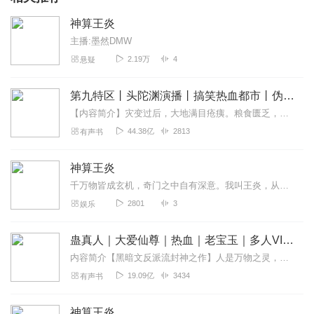
神算王炎
主播:墨然DMW
2.19万
4
悬疑
第九特区丨头陀渊演播丨搞笑热血都市丨伪戒丨VIP免费多人有声剧
【内容简介】灾变过后，大地满目疮痍。粮食匮乏，资源紧俏，局势混乱……一位从待规划区杀出来的青年，背对着漫天黄沙，孤身来到九区谋生，却不曾想偶然结识三五好友，一念...
44.38亿
2813
有声书
神算王炎
千万物皆成玄机，奇门之中自有深意。我叫王炎，从出生开始，我就注定俯视这江湖。
2801
3
娱乐
蛊真人｜大爱仙尊｜热血｜老宝玉｜多人VIP免费有声剧
内容简介【黑暗文反派流封神之作】人是万物之灵，蛊是天地真精。一个穿越者不断重生的故事。一个养蛊、炼蛊、用蛊的奇特世界。配音组（男角色）老宝玉旁白...
19.09亿
3434
有声书
神算王炎