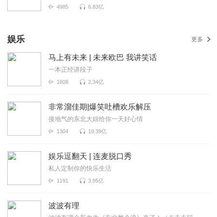
4985
6.83亿
娱乐
更多
马上有未来 | 未来欧巴 我讲笑话
一本正经讲段子
1608
2.34亿
非常溜佳期|爆笑吐槽欢乐解压
接地气的东北大妞给你一天好心情
1304
19.39亿
娱乐逗翻天 | 连麦脱口秀
私人定制你的快乐生活
1191
3.95亿
波波有理