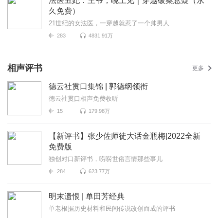
法医丑妃：王爷，晚上见｜穿越破案悬疑（永
久免费）
21世纪的女法医，一穿越就惹了一个帅男人
283
4831.91万
相声评书
更多
德云社贯口集锦 | 郭德纲领衔
德云社贯口相声免费收听
15
179.98万
【新评书】张少佐师徒大话金瓶梅|2022全新
免费版
独创对口新评书，唠唠世俗言情那些事儿
284
623.77万
明末遗恨 | 单田芳经典
单老根据历史材料和民间传说改创而成的评书