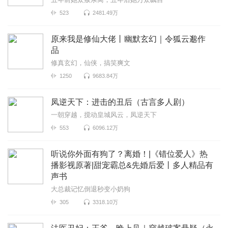
523
2481.49万
原来我是修仙大佬丨幽默玄幻｜令狐云邈作
品
修真玄幻，仙侠，搞笑爽文
1250
9683.84万
凤逆天下：进击的丑后（古言多人剧）
一朝穿越，搅动皇城风云，凤逆天下
553
6096.12万
听说你外面有狗了？离婚！|《错位爱人》热
播影视原著|甜宠霸总&先婚后爱丨多人精品有
声书
大总裁记忆倒退秒变小奶狗
305
3318.10万