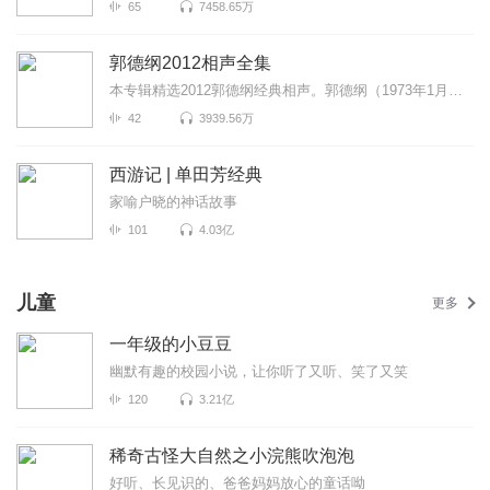
65
7458.65万
郭德纲2012相声全集
本专辑精选2012郭德纲经典相声。郭德纲（1973年1月18日－），相声演员、中国天津人，亦为电视演员及电视...
42
3939.56万
西游记 | 单田芳经典
家喻户晓的神话故事
101
4.03亿
儿童
更多
一年级的小豆豆
幽默有趣的校园小说，让你听了又听、笑了又笑
120
3.21亿
稀奇古怪大自然之小浣熊吹泡泡
好听、长见识的、爸爸妈妈放心的童话呦