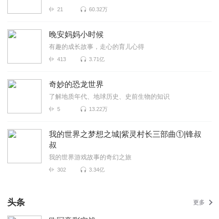
21
60.32万
晚安妈妈小时候
有趣的成长故事，走心的育儿心得
413
3.71亿
奇妙的恐龙世界
了解地质年代、地球历史、史前生物的知识
5
13.22万
我的世界之梦想之城|紫灵村长三部曲①|锋叔
叔
我的世界游戏故事的奇幻之旅
302
3.34亿
头条
更多