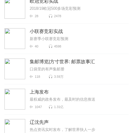
欧冠竞彩实战
2018/19欧冠500多场竞彩预测
28
2478
小联赛竞彩实战
新赛季小联赛竞彩预测
40
4598
集邮博览|方寸世界: 邮票故事汇
口袋里的有声集邮册
118
3.59万
上海发布
最权威的政务发布，最及时的信息推送
1047
1.31亿
辽沈先声
热点资讯实时发布，了解世界快人一步