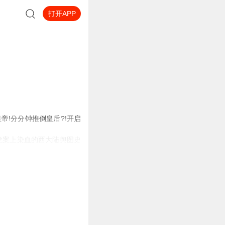
打开APP
!分分钟推倒皇后?!开启
龙案上染血的西大陆舆图史