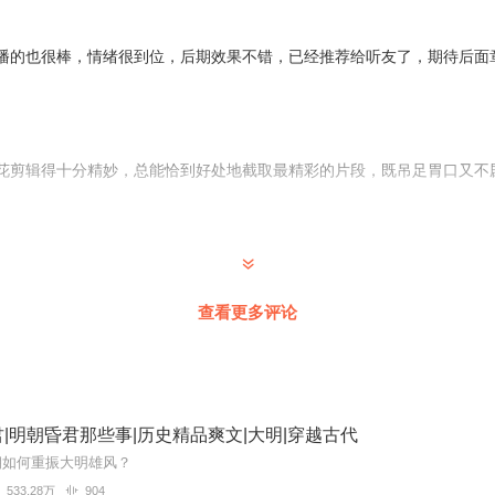
/ 飒丽儿
/
大刀老三 / 清微 / 紫月星天 / 长安九叔 / 腊月十八
/
强哥 / 黄金漩
归/排骨饭/天氣女郎
/
饭团子Q / 渡灵儿 / 云声梦影 / 兔牙七七 / Ye果儿
/
播的也很棒，情绪很到位，后期效果不错，已经推荐给听友了，期待后面
禁郁 / 久久三体人 / 支付宝已到账 / 夜行紫禁城
/
微拾荒/晴小陌 /布洛芬大
糊糊 /有魚
/
名不分先后，
vx+aixiaonvren123
都一样伟大哈哈哈
花剪辑得十分精妙，总能恰到好处地截取最精彩的片段，既吊足胃口又不
声音表现得极具画面感，刀剑碰撞、马蹄声声、军队行进，都通过音效和 nar
查看更多评论
|明朝昏君那些事|历史精品爽文|大明|穿越古代
怎么把大昏君人设演成千古一帝，好逆袭啊，真的是“醉卧美人膝，醒掌天
朝如何重振大明雄风？
533.28万
904