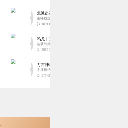
北派盗墓笔记丨头陀渊出品丨悬疑灵异丨摸金校尉丨
主播粉丝1659万
心机，一边装纨绔一边搞事
1691.69万
3
鸣龙丨东方玄幻丨紫襟团队丨轻松搞笑丨多人有声
连载节目超五百集
2882.39万
典又精品的穿越剧呀，加
万古神帝丨玄幻丨热血丨紫襟团队演播丨多人有声
主播粉丝2836万
3
371.09万
P