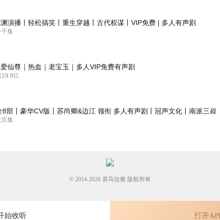
渊演播丨轻松搞笑丨重生穿越丨古代权谋丨VIP免费 | 多人有声剧
一千集
狂开后宫，结果叶天这小子直接上演“昏君变形计”！朝堂撕奸臣、后宫斗
巴都要惊掉了，制作组音效绝了，宫灯摇曳声一起，氛围感直接拉满！
爱仙尊｜热血｜老宝玉｜多人VIP免费有声剧
9.9亿
彩呀，旁白稳健而松弛，角色精准而多元，后期锦上而添花！真是一部经
全8部丨豪华CV版丨苏尚卿&边江 领衔 多人有声剧丨冠声文化丨南派三叔
七百集
© 2014-
2026
喜马拉雅 版权所有
开始收听
打开AP