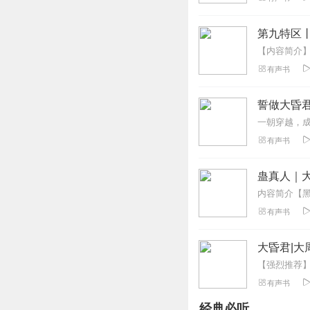
听友459795368
第九特区
这是哪个小学生写
回复
2025-12-05
有声书
Angle秀秀张
誓做大昏君
情节节奏紧凑，从
一朝穿越，成
回复
2025-06-03
有声书
岁月无恙699
蛊真人｜大
宫廷礼仪都有专业
已安利给整个书友
有声书
回复
2025-05-22
大昏君|大
晓蓉大姐
厌倦了正经严肃的
有声书
色色的臣子和佳人
经典必听
回复
2025-05-22