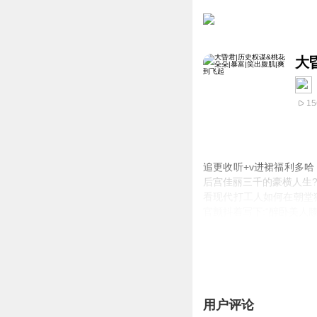
大
15
追更收听+v进裙福利多
后宫佳丽三千的豪横人生?
看现代打工人如何在朝堂
官颤抖着写下:“
醉卧美人膝
版权方:畅读信息出品方:
制作组:阅声剧社
制作负责人：可人
监制组:
笑往歌_阅声剧场 
后期顾问:桔梗
制作团队:朝暮思君归 吴昊
用户评论
伟大的CV卡斯团: