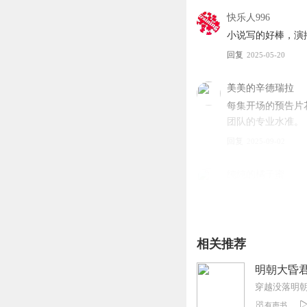
可人 / 笑往歌 / 重庆森林 
快乐人996
呆橘啊小雨墁墁/朝暮思君
小说写的好棒，演
四 / 扶摇云梦 / 紫藤声境
/
回复
CV天空 / 漫天叶舞 /我是
2025-05-20
葳蕤格格 / 语珞声河 排
美美的辛德瑞拉
每集开场的预告片
团队的专业水准。
回复
2025-09-02
纯纯的橘子蜜
动作场面的描述通过
来。
回复
2025-09-07
相关推荐
CV小小妖怪1314
明朝大昏君
来看看现代打工人
穿越没落明
回复
2025-05-20
有声书