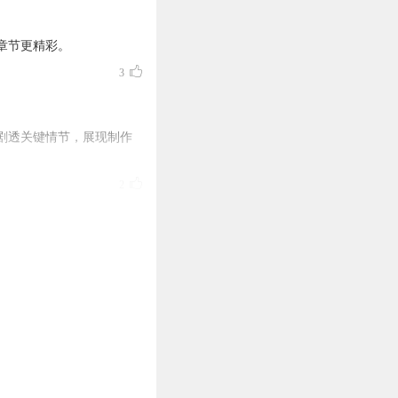
涡 / 苏苏梦安 / 尘芥 /一只
清月千语 / 景天掌柜 / 珞十
章节更精彩。
人 / 明灯三千SK
/
承憙吖 /
3
剧透关键情节，展现制作
2
ration 生动地展现出
1
下权。”
6