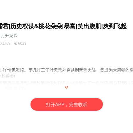
昏君|历史权谋&桃花朵朵|暴富|笑出腹肌|爽到飞起
月升龙吟
6.14万
6029
哈！详情见海报。平凡打工仔叶天意外穿越到蛮荒大陆，竟成为大周朝的皇帝
!想得美!
狼烟与胭脂阵里极限拉扯把作死昏君人设演成千古一帝!当九阙宫灯映出
，醒掌天下权。”
阅声国际文化工作室
打
开
A
P
P，完整收听
重庆森林嘻嘻子渔 飒丽儿_阅声剧社 爱_小女人_阅声剧社
 贺贺 落落 沐子 我是木琳 木木 有声的青龙