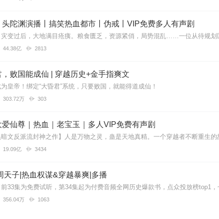
丨头陀渊演播丨搞笑热血都市丨伪戒丨VIP免费多人有声剧
的弱智文，幼稚园毕业的听了都尬得不行。喜马刷分能不能再离谱一点。
44.38亿
2813
，败国能成仙 | 穿越历史+金手指爽文
假装沉迷美色到真·布局天下过渡自然。听着像职场剧混搭宫斗，很精彩
为皇帝！绑定“大昏君”系统，只要败国，就能得道成仙！
303.72万
303
爱仙尊｜热血｜老宝玉｜多人VIP免费有声剧
顾问的痕迹。主播甚至模拟出主角醉酒时舌根发硬的细节，这种匠心让架
群！
19.09亿
3434
周天子|热血权谋&穿越暴爽|多播
历史故事？这个节目带你走进一个不一样的帝王世界，他荒诞不经却又机
356.04万
1063
，情节反转不断，快来收听，开启一场爆笑又刺激的听觉盛宴！