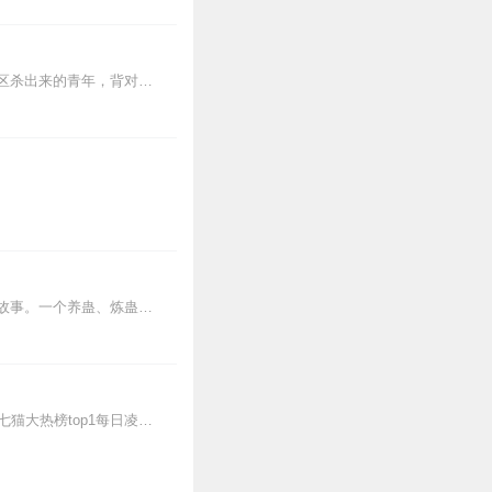
【内容简介】灾变过后，大地满目疮痍。粮食匮乏，资源紧俏，局势混乱……一位从待规划区杀出来的青年，背对着漫天黄沙，孤身来到九区谋生，却不曾想偶然结识三五好友，一念...
5
3
空历史都有了真实质感，
内容简介【黑暗文反派流封神之作】人是万物之灵，蛊是天地真精。一个穿越者不断重生的故事。一个养蛊、炼蛊、用蛊的奇特世界。配音组（男角色）老宝玉旁白...
3
【强烈推荐】前33集为免费试听，第34集起为付费音频全网历史爆款书，点众投放榜top1，七猫大热榜top1每日凌晨更新3集，订阅后才可以看到更新哦~不定时爆更，...
智幽默，身边围绕着形形
3