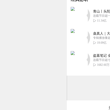
涵若兰
青山丨头陀
连载节目超
本以为是爽文穿越
11.34亿
业，反转多到我下
回复
2025-05-22
蛊真人｜大
专辑播放量超1
泉水想叮当
19.09亿
哇，演播的超级精
油更新啊！
盗墓笔记 
连载节目超
回复
2025-05-20
1682.60万