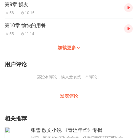
第9章 损友
56
10:15
第10章 愉快的用餐
55
11:14
加载更多
用户评论
还没有评论，快来发表第一个评论！
发表评论
相关推荐
张雪 散文小说 《青涩年华》专揖
张雪，河北省作家协会会员，任丘雪野舞蹈综艺协会主席，退休教师，出版过多部小说，本专辑是张雪老师散文小说《青涩年华》系列之一《因为太年轻》感人至深，不禁让我们大家...