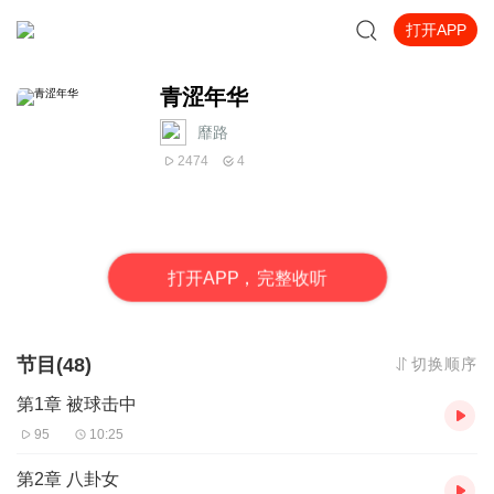
打开APP
青涩年华
靡路
2474
4
打
开
A
P
P，完整收听
节目(48)
切换顺序
第1章 被球击中
95
10:25
第2章 八卦女