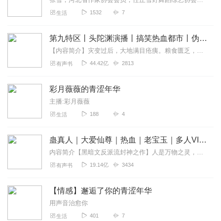
1532
7
生活
第九特区丨头陀渊演播丨搞笑热血都市丨伪戒丨VIP免费多人有声剧
【内容简介】灾变过后，大地满目疮痍。粮食匮乏，资源紧俏，局势混乱……一位从待规划区杀出来的青年，背对着漫天黄沙，孤身来到九区谋生，却不曾想偶然结识三五好友，一念...
44.42亿
2813
有声书
彩月薇薇的青涩年华
主播:彩月薇薇
188
4
生活
蛊真人｜大爱仙尊｜热血｜老宝玉｜多人VIP免费有声剧
内容简介【黑暗文反派流封神之作】人是万物之灵，蛊是天地真精。一个穿越者不断重生的故事。一个养蛊、炼蛊、用蛊的奇特世界。配音组（男角色）老宝玉旁白...
19.14亿
3434
有声书
【情感】邂逅了你的青涩年华
用声音治愈你
401
7
生活