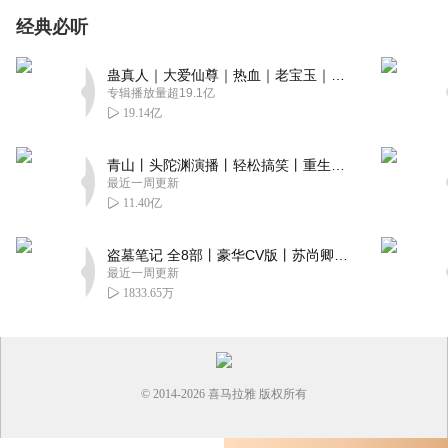
经典必听
蛊真人｜大爱仙尊｜热血｜老宝玉｜多人VIP免费有声剧
专辑播放量超19.1亿
19.14亿
青山丨头陀渊演播丨轻松搞笑丨重生穿越丨古代权谋丨VIP免费 | 多人有声剧
最近一周更新
11.40亿
盗墓笔记 全8部丨豪华CV版丨苏尚卿&边江 领衔 多人有声剧丨冠声文化丨南派三叔
最近一周更新
1833.65万
© 2014-
2026
喜马拉雅 版权所有