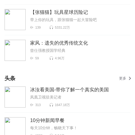
【张猫猫】玩具星球历险记
带上你的玩具，跟张猫猫一起大冒险吧
139
5331.22万
家风：遗失的优秀传统文化
曾仕强教授国学经典
59
4.96万
头条
更多
冰汝看美国-带你了解一个真实的美国
凤凰卫视驻美记者
313
1647.18万
10分钟新闻早餐
每天10分钟，畅晓天下事！