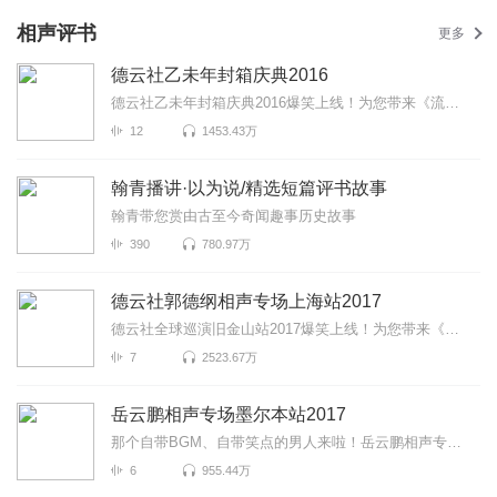
相声评书
更多
德云社乙未年封箱庆典2016
德云社乙未年封箱庆典2016爆笑上线！为您带来《流金岁月》《唱大戏》《师徒父子》等高能相声！各种爆笑...
12
1453.43万
翰青播讲·以为说/精选短篇评书故事
翰青带您赏由古至今奇闻趣事历史故事
390
780.97万
德云社郭德纲相声专场上海站2017
德云社全球巡演旧金山站2017爆笑上线！为您带来《说学逗胖》《恭喜发财》《郭大文豪》等高能相声！各种...
7
2523.67万
岳云鹏相声专场墨尔本站2017
那个自带BGM、自带笑点的男人来啦！岳云鹏相声专场墨尔本站2017爆笑来袭！更有《学歌曲》《对春联》《拴...
6
955.44万