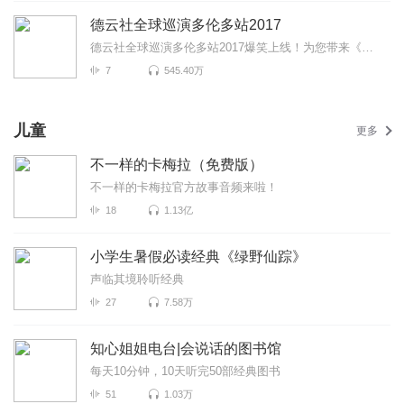
德云社全球巡演多伦多站2017
德云社全球巡演多伦多站2017爆笑上线！为您带来《童年故事》《富贵有余》《打灯谜》等高能相声！各种爆...
7
545.40万
儿童
更多
不一样的卡梅拉（免费版）
不一样的卡梅拉官方故事音频来啦！
18
1.13亿
小学生暑假必读经典《绿野仙踪》
声临其境聆听经典
27
7.58万
知心姐姐电台|会说话的图书馆
每天10分钟，10天听完50部经典图书
51
1.03万