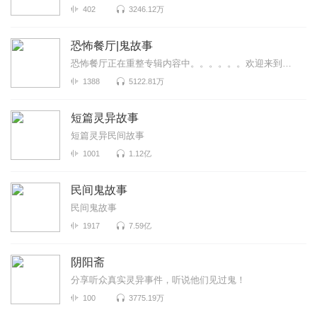
402
3246.12万
恐怖餐厅|鬼故事
恐怖餐厅正在重整专辑内容中。。。。。。欢迎来到恐怖餐厅，来品尝不一样的味道~
1388
5122.81万
短篇灵异故事
短篇灵异民间故事
1001
1.12亿
民间鬼故事
民间鬼故事
1917
7.59亿
阴阳斋
分享听众真实灵异事件，听说他们见过鬼！
100
3775.19万