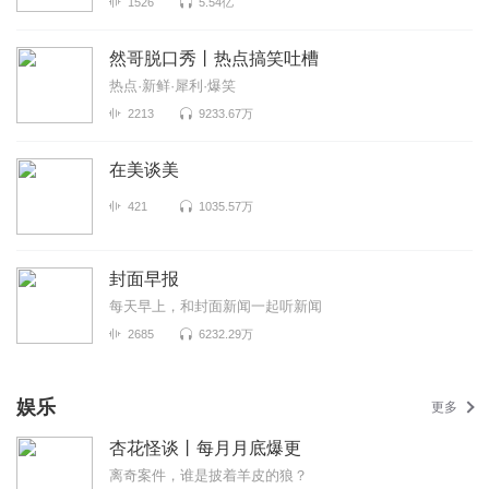
1526
5.54亿
然哥脱口秀丨热点搞笑吐槽
热点·新鲜·犀利·爆笑
2213
9233.67万
在美谈美
421
1035.57万
封面早报
每天早上，和封面新闻一起听新闻
2685
6232.29万
娱乐
更多
杏花怪谈丨每月月底爆更
离奇案件，谁是披着羊皮的狼？