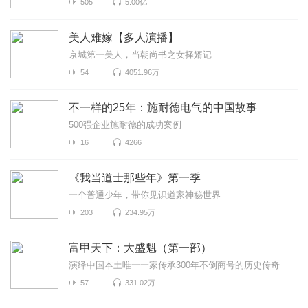
505
5.00亿
美人难嫁【多人演播】
京城第一美人，当朝尚书之女择婿记
54
4051.96万
不一样的25年：施耐德电气的中国故事
500强企业施耐德的成功案例
16
4266
《我当道士那些年》第一季
一个普通少年，带你见识道家神秘世界
203
234.95万
富甲天下：大盛魁（第一部）
演绎中国本土唯一一家传承300年不倒商号的历史传奇
57
331.02万