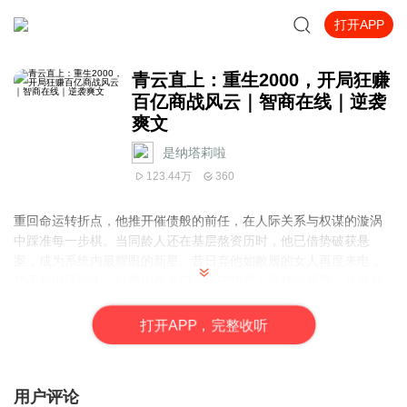
打开APP
青云直上：重生2000，开局狂赚
百亿商战风云｜智商在线｜逆袭
爽文
是纳塔莉啦
123.44万
360
重回命运转折点，他推开催债般的前任，在人际关系与权谋的漩涡
中踩准每一步棋。当同龄人还在基层熬资历时，他已借势破获悬
案，成为系统内最耀眼的新星。昔日弃他如敝履的女人再度来电，
却不知电话这头，站着刚在名门千金庆功宴上举杯的新贵。从被分
手的无名小卒到搅动风云的执棋者，这一次，他要让所有轻视者仰
视——毕竟，向上攀爬的绳索，从来都是用现实织就的。
打
开
A
P
P，完整收听
用户评论