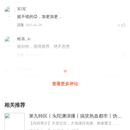
军l军
挺不错的😊，加更加更，
回复
2025-05-29
2
帷幕_4r
挺好的，值得推荐，绝不忽悠
回复
2026-04-13
1
墨水妈妈
很喜欢这部剧，主角塑造的特别好！一心为民，作风强悍，
能力超群，最可贵的是感情专一。
查看更多评论
回复
2026-03-17
0
相关推荐
喂再不接花那我扔了
挺好的，主播播的也不错。
第九特区丨头陀渊演播丨搞笑热血都市丨伪戒丨VIP免费多人有声剧
回复
2025-11-18
0
【内容简介】灾变过后，大地满目疮痍。粮食匮乏，资源紧俏，局势混乱……一位从待规划区杀出来的青年，背对着漫天黄沙，孤身来到九区谋生，却不曾想偶然结识三五好友，一念...