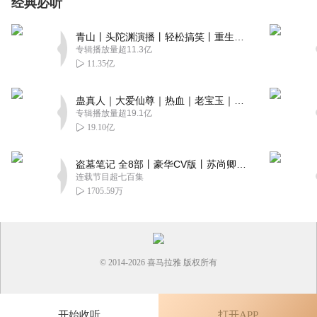
经典必听
青山丨头陀渊演播丨轻松搞笑丨重生穿越丨古代权谋丨VIP免费 | 多人有声剧
专辑播放量超11.3亿
11.35亿
蛊真人｜大爱仙尊｜热血｜老宝玉｜多人VIP免费有声剧
专辑播放量超19.1亿
19.10亿
盗墓笔记 全8部丨豪华CV版丨苏尚卿&边江 领衔 多人有声剧丨冠声文化丨南派三叔
连载节目超七百集
1705.59万
© 2014-
2026
喜马拉雅 版权所有
开始收听
打开APP