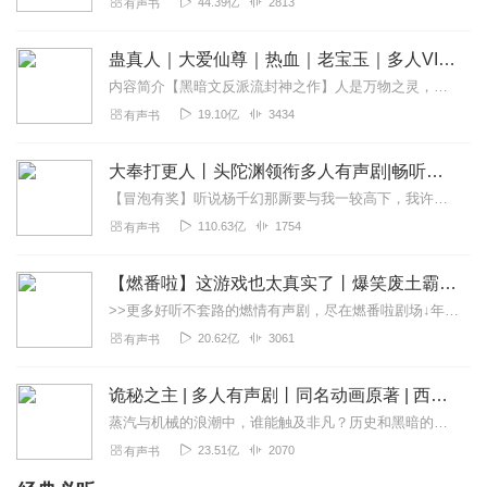
44.39亿
2813
有声书
忒煩L
非常好的一本书，主播讲的也很好，主角为没有什么性格缺
蛊真人｜大爱仙尊｜热血｜老宝玉｜多人VIP免费有声剧
陷，为啥没人听呀
内容简介【黑暗文反派流封神之作】人是万物之灵，蛊是天地真精。一个穿越者不断重生的故事。一个养蛊、炼蛊、用蛊的奇特世界。配音组（男角色）老宝玉旁白...
回复
2025-09-13
0
19.10亿
3434
有声书
1862722nahc
大奉打更人丨头陀渊领衔多人有声剧|畅听全集|王鹤棣、田曦薇主演影视剧原著|卖报小郎君
小说不错，加更，加更
【冒泡有奖】听说杨千幻那厮要与我一较高下，我许七安要开始装叉了！快进入声音播放页戳下方输入框，冒个泡偷偷告诉我，我要用哪些诗词才能胜过他？说得好的，有赏！202...
回复
2025-09-13
0
110.63亿
1754
有声书
听友247107088
【燃番啦】这游戏也太真实了丨爆笑废土霸榜神作丨紫襟剧社制作
小说还不错，可惜没什么人听。
>>更多好听不套路的燃情有声剧，尽在燃番啦剧场↓年度重磅推荐本专辑为VIP免费专辑每天上午10点5集更新，订阅可以听到最新内容哦！每周抽一个专辑五星优质评论送...
回复
2025-08-21
0
20.62亿
3061
有声书
诡秘之主 | 多人有声剧丨同名动画原著 | 西幻克苏鲁 | 乌贼作品
蒸汽与机械的浪潮中，谁能触及非凡？历史和黑暗的迷雾里，又是谁在耳语？我从诡秘中醒来，睁眼看见这个世界：枪械，大炮，巨舰，飞空艇，差分机；魔药，占卜，诅咒，倒吊人...
23.51亿
2070
有声书