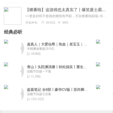
【燃番啦】这游戏也太真实了丨爆笑废土霸榜神作丨紫襟剧社制作
>>更多好听不套路的燃情有声剧，尽在燃番啦剧场↓年度重磅推荐本专辑为VIP免费专辑每天上午10点5集更新，订阅可以听到最新内容哦！每周抽一个专辑五星优质评论送...
20.61亿
3061
有声书
经典必听
蛊真人｜大爱仙尊｜热血｜老宝玉｜多人VIP免费有声剧
专辑播放量超19.5亿
19.06亿
青山丨头陀渊演播丨轻松搞笑丨重生穿越丨古代权谋丨VIP免费 | 多人有声剧
连载节目超一千集
11.29亿
盗墓笔记 全8部丨豪华CV版丨苏尚卿&边江 领衔 多人有声剧丨冠声文化丨南派三叔
连载节目超七百集
1551.35万