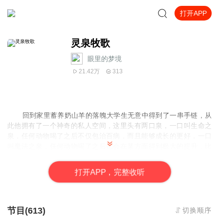
打开APP
灵泉牧歌
眼里的梦境
21.42万
313
回到家里蓄养奶山羊的落魄大学生无意中得到了一串手链，从
此他拥有了一个神奇的私人空间，这里头有两口泉，一口叫生命之
泉，任何动物喝了之后不仅包治百病，而且能够成长的更好，一口
叫魔法之泉，任何动物喝了之后都会在某方面得到极大的提升，比
如奶山羊的奶质量更好，而且产量更大，比如牛的肉质更加鲜美，
营养更加出众。
打
开
A
P
P，完整收听
于是他去地广人稀的美利坚买了块地，开始了自己畜牧大王的
生涯，没有多么崇高伟大的理想，他只想舒心惬意的过自己的日
子，悠闲自在，无忧无虑。
节目(613)
切换顺序