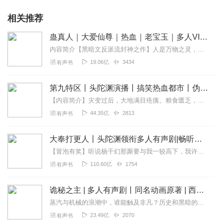
相关推荐
蛊真人｜大爱仙尊｜热血｜老宝玉｜多人VIP免费有声剧
内容简介【黑暗文反派流封神之作】人是万物之灵，蛊是天地真精。一个穿越者不断重生的故事。一个养蛊、炼蛊、用蛊的奇特世界。配音组（男角色）老宝玉旁白...
19.06亿
3434
有声书
第九特区丨头陀渊演播丨搞笑热血都市丨伪戒丨VIP免费多人有声剧
【内容简介】灾变过后，大地满目疮痍。粮食匮乏，资源紧俏，局势混乱……一位从待规划区杀出来的青年，背对着漫天黄沙，孤身来到九区谋生，却不曾想偶然结识三五好友，一念...
44.35亿
2813
有声书
大奉打更人丨头陀渊领衔多人有声剧|畅听全集|王鹤棣、田曦薇主演影视剧原著|卖报小郎君
【冒泡有奖】听说杨千幻那厮要与我一较高下，我许七安要开始装叉了！快进入声音播放页戳下方输入框，冒个泡偷偷告诉我，我要用哪些诗词才能胜过他？说得好的，有赏！202...
110.60亿
1754
有声书
诡秘之主 | 多人有声剧丨同名动画原著 | 西幻克苏鲁 | 乌贼作品
蒸汽与机械的浪潮中，谁能触及非凡？历史和黑暗的迷雾里，又是谁在耳语？我从诡秘中醒来，睁眼看见这个世界：枪械，大炮，巨舰，飞空艇，差分机；魔药，占卜，诅咒，倒吊人...
23.49亿
2070
有声书