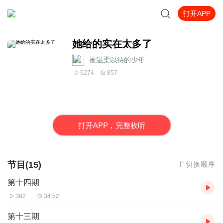
打开APP
她给的实在太多了
被温柔以待的少年
6274
857
打
开
A
P
P，完整收听
节目(15)
切换顺序
第十四期
382
34:52
第十三期