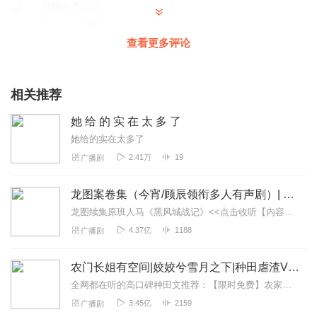
猫猫头香软软
求关注，想听!(˃ ⌑ ˂ഃ )
查看更多评论
回复
2025-10-15
1
i舟i唱
相关推荐
求关注谢谢老师求关注
回复
2025-10-04
1
她 给 的 实 在 太 多 了
她给的实在太多了
牵褂了
2.41万
19
广播剧
求关注。。。。。。。。
回复
2025-09-28
1
龙图案卷集（今宵/顾辰领衔多人有声剧）| 探案
龙图续集原班人马《黑风城战记》<<点击收听【内容简介】《龙图案卷集》是由耳雅根据古典名著《三侠五义》（又叫七五）改编所写的网络小说，主要讲述的是鼠（白玉堂）...
听友507228267
4.37亿
1188
广播剧
！这次真的不一样千万别开 别开，别开，别开，别开，别
开，别开，别开，别开，别开，别开，别开，别开，别开，
农门长姐有空间|姣姣兮雪月之下|种田虐渣VIP免费
别开，别开，别开，别开，别开，别开，别开，别开，别
全网都在听的高口碑种田文推荐：【限时免费】农家小福女|姣姣兮郁雨竹|全网最快寒门大俗人|姣姣兮杜骁|萌宝女强古言爽文魏晋干饭人未删减全网最快|农家小福...
开，别开，别开，别开，别开，别开，别开，别开，别开，
3.45亿
2159
广播剧
别开，别开，别开，别开，别开，别开，别开，别开，别