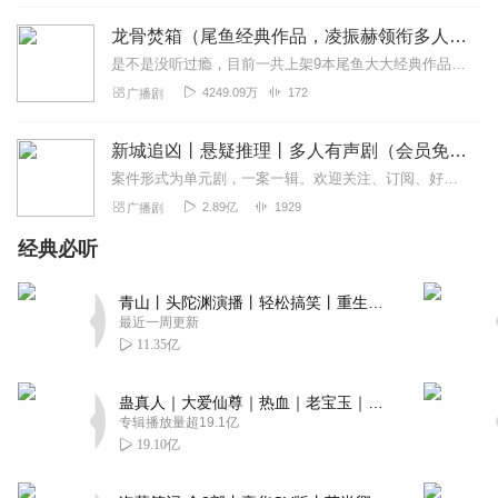
开，别开，别开，别开，别开，别开，别开，别开，别开，
龙骨焚箱（尾鱼经典作品，凌振赫领衔多人有声剧）
别开，别开，别开，别开，别开，别开，别开 行，你必须在
12小时内复制这句话，到十个作品，否则少活十年，我也是
是不是没听过瘾，目前一共上架9本尾鱼大大经典作品有声书啦~~听单合集已经准备好，赶紧收听：尾鱼有声书作品合集感受更多尾鱼作品的魅力！内容简介神话、传说、身世、解...
受害者 对不起🤓
4249.09万
172
广播剧
回复
2025-07-20
1
新城追凶丨悬疑推理丨多人有声剧（会员免费）
蝶蝶爱毛毛
案件形式为单元剧，一案一辑。欢迎关注、订阅、好评！“新闻里播不得的，咱们小说里见！”一座充满活力的新兴沿海城市，看似平常的生活中，却发生了种种离奇的罪犯案件，”...
主播别断更啊，不然我没得听的啦
2.89亿
1929
广播剧
回复
2025-06-18
1
经典必听
瑞Qquit
青山丨头陀渊演播丨轻松搞笑丨重生穿越丨古代权谋丨VIP免费 | 多人有声剧
老师可以关注一下我吗想听打扰您了
谢谢！！！
最近一周更新
11.35亿
回复
2026-05-06
0
蛊真人｜大爱仙尊｜热血｜老宝玉｜多人VIP免费有声剧
清婉_MkRQ
专辑播放量超19.1亿
求煮波关注 求煮波关注
19.10亿
回复
2026-03-31
0