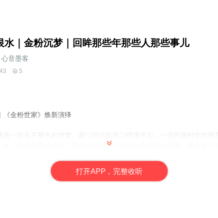
恨水｜金粉沉梦｜回眸那些年那些人那些事儿
心音墨客
43
5
｜《金粉世家》焕新演绎
藏着一段永不褪色的绮梦。豪门深宅的朱门缓缓开启，一场跨越时空的爱
》披上现代叙事的霓裳，民国的烟雨便与当代的月光交织成网，网住每个
冷清秋的故事，用细腻如丝的现代笔触，勾勒出爱情的炽热与现实的冰冷
打
开
A
P
P，完整收听
纯粹的心动、无奈的抉择，却像深夜里不灭的星子，直抵人心最柔软处。
史，更是一面映照当代生活的镜子。当你开始倾听这个故事，既能触摸到
子。无论是爱情的困境，还是理想与现实的拉扯，都将在这场文学盛宴中
漫之约，在故事里，找到属于你的诗与远方。