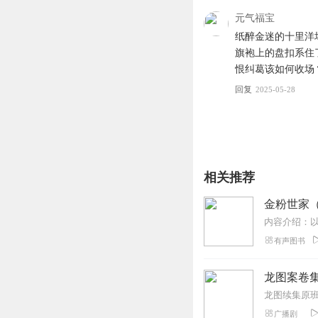
元气福宝
纸醉金迷的十里洋
旗袍上的盘扣系住
恨纠葛该如何收场
回复
2025-05-28
相关推荐
金粉世家
有声图书
龙图案卷集
广播剧