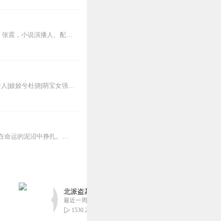
作者简介：张恨水，鸳鸯蝴蝶派代表作家，被尊称为现代文学史上的“章回小说大家”。演播：张震，小说演播人、配音演员、配音导演。为中央广播电视总台、北京广播电视台录制...
全网都在听的高口碑种田文推荐：【限时免费】农家小福女|姣姣兮郁雨竹|全网最快寒门大俗人|姣姣兮杜骁|萌宝女强古言爽文魏晋干饭人未删减全网最快|农家小福...
拉洋车的丁二和与唱戏的月容，两个民国时期下等人爱过，但是爱没那么简单，他们一次次在命运的泥沼中挣扎。丁二和爱漂亮杨月容，但是她被宋信生诱骗，被赵司令当玩物，他们...
北派盗墓笔记丨头陀渊出品丨悬疑灵异丨摸金校尉丨
最近一周更新
1530.20万