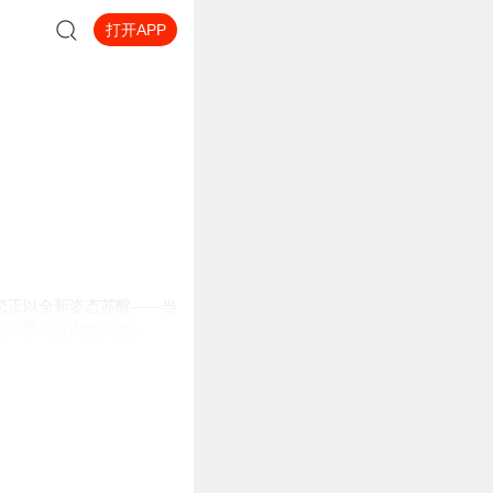
打开APP
恋正以全新姿态苏醒——当
渴望爱与自由的灵魂。
。在快节奏的叙事中，豪门
旧时光里的婉约情长，又能
，绽放出令人动容的光彩。