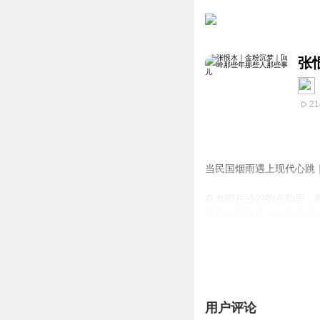
张
21
当民国烟雨遇上现代心跳
在老唱片沙沙的余韵里，
张恨水笔下的《金粉世家
我们重新打磨了金燕西与
兴衰如走马灯般流转，而
这里不仅是一段民国罗曼
在字里行间看见自己的影
用户评论
快来赴这场跨越时空的浪