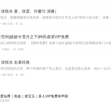
张恨水 著，张震、许馨匀 演播）
454.72万
71
空间|姣姣兮雪月之下|种田虐渣VIP免费
3.45亿
2159
张恨水 名著经典
867.59万
107
爱仙尊｜热血｜老宝玉｜多人VIP免费有声剧
9.5亿