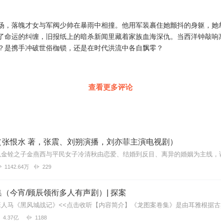
场，落魄才女与军阀少帅在暴雨中相撞。他用军装裹住她颤抖的身躯，她
了命运的纠缠，旧报纸上的暗杀新闻里藏着家族血海深仇。当西洋钟敲响
？是携手冲破世俗枷锁，还是在时代洪流中各自飘零？
查看更多评论
（张恨水 著，张震、刘朔演播，刘亦菲主演电视剧）
1142.64万
229
（今宵/顾辰领衔多人有声剧）| 探案
4.37亿
1188