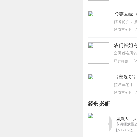
啼笑因缘（
有声图书
农门长姐有
广播剧
《夜深沉》
有声图书
经典必听
蛊真人｜大
专辑播放量超1
19.05亿