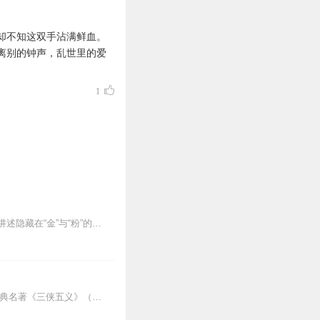
却不知这双手沾满鲜血。
离别的钟声，乱世里的爱
1
内容介绍：以金铨之子金燕西与平民女子冷清秋由恋爱、结婚到反目、离异的婚姻为主线，讲述隐藏在“金”与“粉”的背后，飘摇岁月中的一部豪门家族兴衰史。经典电视剧《金粉...
龙图续集原班人马《黑风城战记》<<点击收听【内容简介】《龙图案卷集》是由耳雅根据古典名著《三侠五义》（又叫七五）改编所写的网络小说，主要讲述的是鼠（白玉堂）...