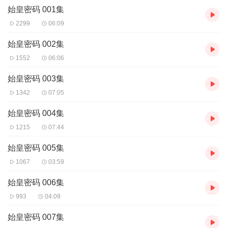
外星人呢？秦始皇的死因是否存在猫腻呢？秦始皇兵马俑又是如何
始皇密码 001集
筑造的，为什么里面至今还存在着重重谜团呢？徐福渡海寻求仙
2299
06:09
药，他是否就是后世日本先祖的由来呢？
本书将会一一揭开这些未解之谜，探索来自伟大帝王秦始皇背后的
始皇密码 002集
故事和真相。
1552
06:06
始皇密码 003集
1342
07:05
始皇密码 004集
1215
07:44
始皇密码 005集
1067
03:59
始皇密码 006集
993
04:09
始皇密码 007集