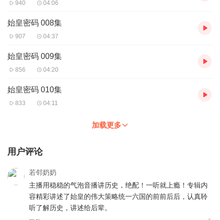
940
04:06
始皇密码 008集
907
04:37
始皇密码 009集
856
04:20
始皇密码 010集
833
04:11
加载更多
用户评论
若邻奶奶
主播用稳稳的气泡音播讲历史，绝配！一听就上瘾！专辑内
容精彩讲述了始皇的伟大策略统一六国的前前后后，认真聆
听了解历史，讲述给后辈。