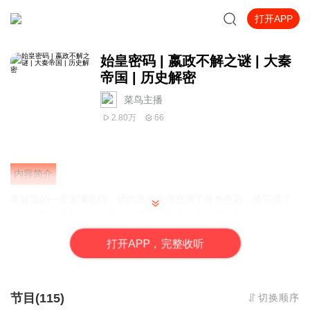
打开APP
始皇密码 | 嬴政不解之谜 | 大秦
帝国 | 历史解密
菜鸟主播
2.80万
66
内容简介
秦始皇的一生波澜壮阔，他的政治生涯充满了传奇色彩，他完成了
统一中国的千秋大业，是当之无愧的千古一帝。提起秦始皇，除了
丰功伟绩，还有他所留下的许多未解之谜，千百年来被人们津津乐
打
开
A
P
P，完整收听
道，成为了人们茶余饭后的谈资。
始皇帝的亲生父亲究竟是谁呢？焚书坑儒真正的原因和目的又是什
么呢？一代伟大帝王，被称作千古一帝的嬴政，他的相貌究竟如何
呢？后世之人对始皇帝的描述是否有所夸大呢？一代帝王为何到死
节目(115)
切换顺序
都没有册立一位皇后，这其中又有什么隐情呢？秦始皇是否接见过