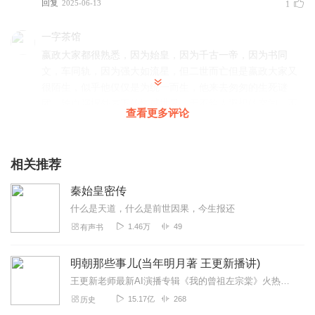
回复
2025-06-13
1
一字茶馆
嬴政大家都很熟悉，因为始皇，因为千古一帝，因为书同
文，车同轨，因为强大如流星，但二世而亡但是嬴政大家又
很陌生，似乎他仅仅是为统一而生，他来去匆匆的生死谜
团，铁血强悍外表下的情感世界，无不给人遐想的空间，不
查看更多评论
知道，在这里能不能找到答案呢？
回复
2025-05-14
1
相关推荐
零重力0
秦始皇密传
有秦以来，华夏实现了真正的大一统，中国的版图也得以稳
固并向外辐射。嬴政同志的重要性自不必说，但两千多年过
什么是天道，什么是前世因果，今生报还
去了，秦皇堆起的高丘依旧，秦俑肃穆无言，当时的荣耀与
1.46万
49
有声书
艰辛，也只寻找于史书的字里行间，任你我评说......
回复
2025-05-14
明朝那些事儿(当年明月著 王更新播讲)
1
王更新老师最新AI演播专辑《我的曾祖左宗棠》火热更新中！从曾孙视角看帝国脊梁左宗棠的B面人生！【大咖推荐】明月的写作不仅笔锋活泼幽默，而且加进了自己的感悟，这就...
ss风花雪月
15.17亿
268
历史
名字叫菜鸟，实际可不菜，怎么形容呢，就好像一眼惊艳和