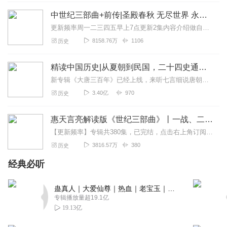
越来越好看，他是后者，你越听越有味道，越听越有感觉，
中世纪三部曲+前传|圣殿春秋 无尽世界 永恒火焰 暗夜与黎明|惠天言亮解读版
你闭上眼，那个朝代发生那些事情就浮现在眼前了，不信你
更新频率周一二三四五早上7点更新2集内容介绍做自己喜欢的事，直到世界为你改变。言亮、惠天，为你解读世界级畅销IP--肯·福莱特《中世纪三部曲》+前传《暗夜与...
们可以细品下
8158.76万
1106
历史
回复
2025-05-14
1
精读中国历史|从夏朝到民国，二十四史通史解析，中华上下五千年
录书人
新专辑《大唐三百年》已经上线，来听七言细说唐朝三百年历史吧。点击即可跳转收听。【精读中国历史】立足正史，现代阐释。溯本清源，守正创新。比小说还精彩的正说中国历...
这播得挺有趣的，前面的问题是主播自己设计的吗？
3.40亿
970
历史
回复
2025-05-09
1
惠天言亮解读版《世纪三部曲》丨一战、二战、冷战
酒馆女掌柜
【更新频率】专辑共380集，已完结，点击右上角订阅按钮，VIP免费听！【社群福利】2024熊猫君听书社群全新升级，欢迎熊猫君的粉丝听友们入群交流，更多新鲜玩法和...
其实书的内容放那先不说，先入耳的就是主播声音是否是自
3816.57万
380
历史
己的菜，菜鸟肯定是我的菜，如果也是你的菜，那就赶紧来
订阅。至于作品，菜鸟的哪个都很好👍
经典必听
回复
2025-05-09
1
蛊真人｜大爱仙尊｜热血｜老宝玉｜多人VIP免费有声剧
专辑播放量超19.1亿
三千红尘落落
19.13亿
这本书真的很好，好到值得我费尽我为数不多的脑细胞想尽
一切描述来描述它。这本书期望值超乎你的期望质量不非常