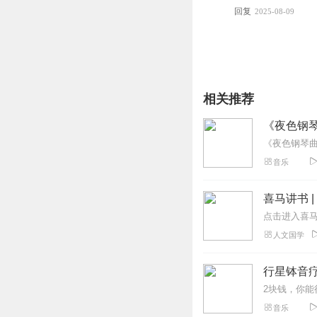
回复
2025-08-09
相关推荐
《夜色钢
音乐
喜马讲书 
人文国学
行星钵音疗
音乐