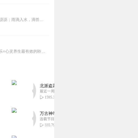
本专辑，是张玎为您千挑万选的“雨声”。每条音频1小时，中间没有打扰。有轻柔细雨、淅淅沥沥；雨滴入水，滴答作响；隐隐雷声，隆隆为伴；流水潺潺，映入耳畔。这里没有音...
听心灵疗愈音乐，解忧心理，放空身心，走出抑郁症、焦虑症、恐惧症等情绪困扰。疗愈音乐=心灵养生最有效的聆听建议：步骤一、选择安静的环境，闭目静卧或坐。步骤二、根据...
北派盗墓笔记丨头陀渊出品丨悬疑灵异丨摸金校尉丨
最近一周更新
1595.31万
万古神帝丨玄幻丨热血丨紫襟团队演播丨多人有声
连载节目超二百集
335.79万