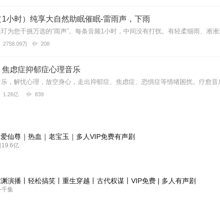
（1小时）纯享大自然助眠催眠-雷雨声，下雨
2758.09万
208
：焦虑症抑郁症心理音乐
1.26亿
839
爱仙尊｜热血｜老宝玉｜多人VIP免费有声剧
9.6亿
渊演播丨轻松搞笑丨重生穿越丨古代权谋丨VIP免费 | 多人有声剧
一千集