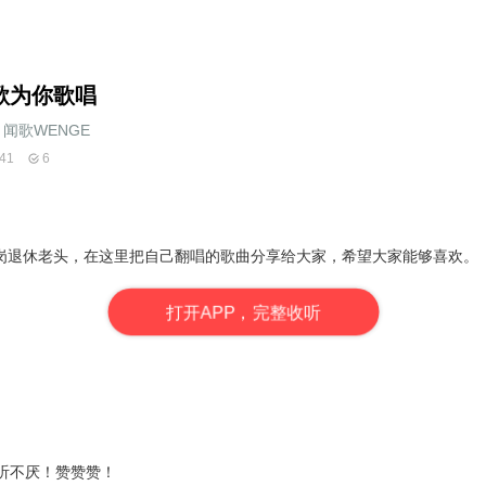
歌为你歌唱
闻歌WENGE
41
6
岗退休老头，在这里把自己翻唱的歌曲分享给大家，希望大家能够喜欢。
打
开
A
P
P，完整收听
听不厌！赞赞赞！