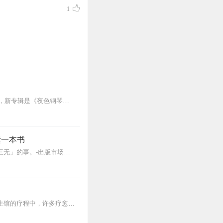
1
《夜色钢琴曲》最新专辑上线啦我的新专辑《夜色钢琴曲最新专辑》（点击跳转）已经上线，新专辑是《夜色钢琴曲》的升级版，我精选了诸多经典原创作品与大家分享，愿未来...
读一本书
点击进入喜马讲书频道页>>>你上次读完一本书，是什么时候？读书，不知不觉成了一件「三无」的事。-出版市场鱼龙混杂，没有眼光挑书。-信息超载事务冗杂，没有时...
2块钱，你能得到什么？▼1次全身心的深度按摩钵目前已广泛地被应用于美容Spa和按摩养生馆的疗程中，许多疗愈师使用铜钵在身体上，发现5分钟铜钵按摩的深度放松，效...