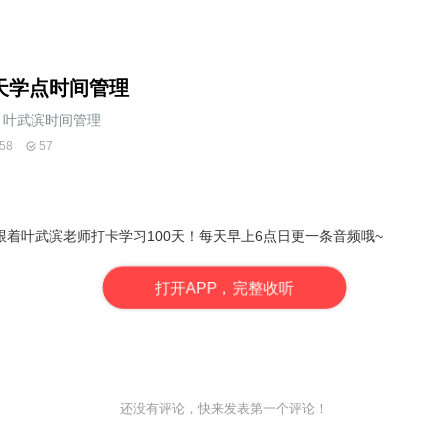
天学点时间管理
叶武滨时间管理
58
57
着叶武滨老师打卡学习100天！每天早上6点日更一条音频哦~
打
开
A
P
P，完整收听
还没有评论，快来发表第一个评论！