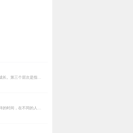
人的成长分为三个层次。第一个层次是自我成长。第二个层次是帮助他人成长的同时使自己成长。第三个层次是指导别人帮助他人成长，使自己间接获得成长。我从一个时间管理受益...
匆匆忙忙做事，紧紧张张生活，看着马路上行色匆匆的人们，真是怎一个忙字了得，然而同样的时间，在不同的人面前却出现了不同的价值。有的人忙的有声有色，有的人忙得灰头土...