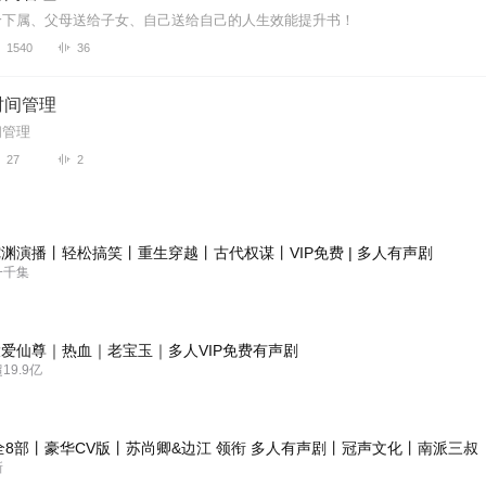
给下属、父母送给子女、自己送给自己的人生效能提升书！
1540
36
时间管理
间管理
27
2
渊演播丨轻松搞笑丨重生穿越丨古代权谋丨VIP免费 | 多人有声剧
一千集
爱仙尊｜热血｜老宝玉｜多人VIP免费有声剧
9.9亿
全8部丨豪华CV版丨苏尚卿&边江 领衔 多人有声剧丨冠声文化丨南派三叔
新