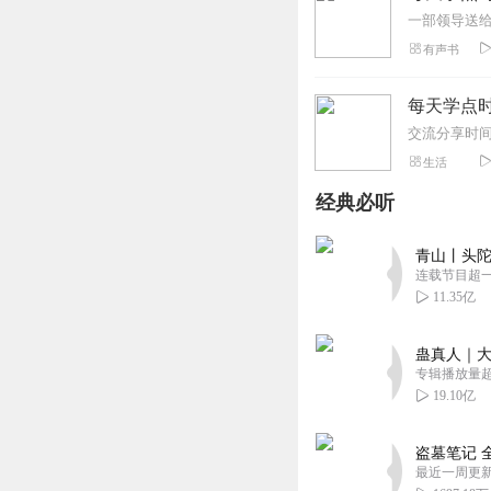
一部领导送
有声书
每天学点
交流分享时
生活
经典必听
青山丨头陀
连载节目超
11.35亿
蛊真人｜大
专辑播放量超1
19.10亿
盗墓笔记 
最近一周更