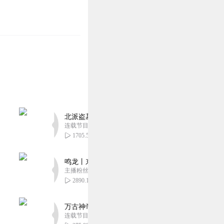
北派盗墓笔记丨头陀渊出品丨悬疑灵异丨摸金校尉丨
连载节目超五百集
1705.50万
鸣龙丨东方玄幻丨紫襟团队丨轻松搞笑丨多人有声
主播粉丝2836万
2890.13万
万古神帝丨玄幻丨热血丨紫襟团队演播丨多人有声
连载节目超二百集